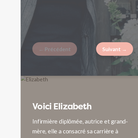
f
← Précédent
Suivant →
Voici Elizabeth
L
Infirmière diplômée, autrice et grand-
E
mère, elle a consacré sa carrière à
t