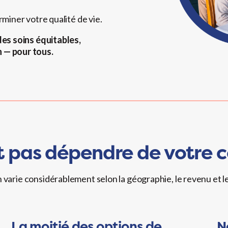
rminer votre qualité de vie.
des soins équitables,
 — pour tous.
t pas dépendre de votre 
n varie considérablement selon la géographie, le revenu et l
La moitié des options de
N