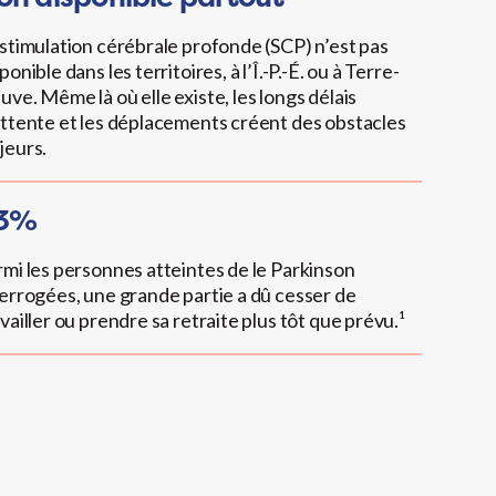
 stimulation cérébrale profonde (SCP) n’est pas
ponible dans les territoires, à l’Î.-P.-É. ou à Terre-
ve. Même là où elle existe, les longs délais
attente et les déplacements créent des obstacles
jeurs.
3%
rmi les personnes atteintes de le Parkinson
terrogées, une grande partie a dû cesser de
vailler ou prendre sa retraite plus tôt que prévu.¹