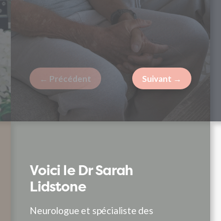
emmes différemment.
← Précédent
Suivant →
’obstacle
Voici le Dr Sarah
L’impact
L’ob
Lidstone
lizabeth a d’abord remarqué un
À mesure que s
Pour b
remblement dans sa jambe et a
progressaient, 
diagnos
Neurologue et spécialiste des