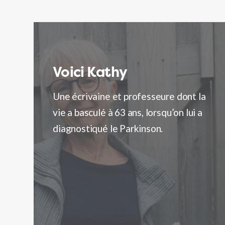
Voici Kathy
L
Une écrivaine et professeure dont la
L
vie a basculé à 63 ans, lorsqu’on lui a
P
diagnostiqué le Parkinson.
s
p
l
j
n
r
f