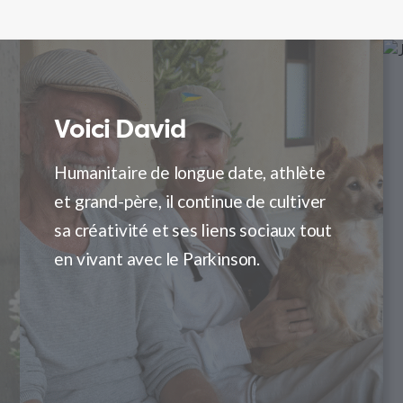
’obstacle
Voici David
L’impact
L’ob
a barrière Les symptômes de le
Humanitaire de longue date, athlète
Ces retards ont
Lorsqu
arkinson de Kathy sont apparus
et grand-père, il continue de cultiver
l’impression qu
premie
oudainement, mais il a fallu 18 mois
sa créativité et ses liens sociaux tout
urgents n’étaien
médical
our obtenir un diagnostic. Vivre sur
en vivant avec le Parkinson.
avec toute l’urg
permis 
’île de Salt Spring implique de longues
Parkinson a ég
parcour
ournées de trajet pour consulter un
affecter la capa
Parkins
eurologue, et les soins qu’elle a
elle avait besoin
évaluat
eçus tenaient rarement compte du
créative, un asp
son ret
ait que le Parkinson peut affecter les
identité.
consult