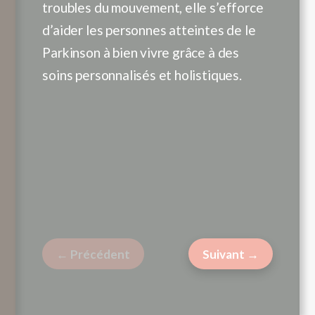
inalement reçu un diagnostic de
l’aidaient mais 
semé d’
troubles du mouvement, elle s’efforce
aladie de Parkinson à 68 ans, après
contrôler total
premie
d’aider les personnes atteintes de le
voir été orientée vers une clinique
tremblements et 
« typiq
Parkinson à bien vivre grâce à des
pécialisée dans les troubles du
les activités qu’e
passer 
soins personnalisés et holistiques.
ouvement. Si elle a eu la chance de
L’incertitude et
des pro
ivre à proximité de soins spécialisés,
symptômes ont r
la doul
eaucoup d’autres doivent faire face
quotidienne plus 
avant q
 de longs délais d’attente pour
cherchait à trou
btenir une orientation, une
adapté.
valuation et des traitements de
ointe comme la DBS.
← Précédent
Suivant →