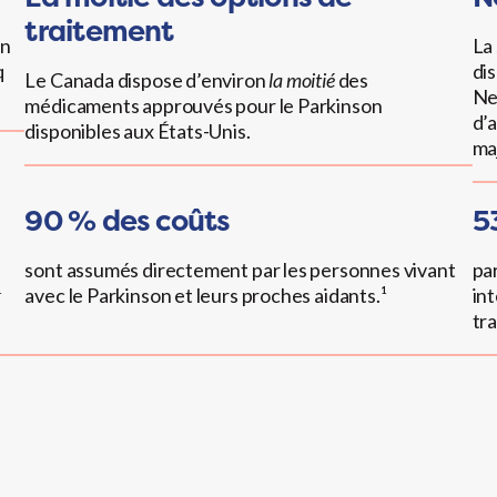
traitement
on
La
q
dis
Le Canada dispose d’environ
la moitié
des
Neu
médicaments approuvés pour le Parkinson
d’
disponibles aux États-Unis.
ma
90 %
des coûts
5
sont assumés directement par les personnes vivant
pa
¹
avec le Parkinson et leurs proches aidants.¹
in
tra