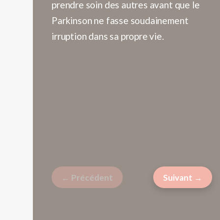
prendre soin des autres avant que le
f
Parkinson ne fasse soudainement
m
irruption dans sa propre vie.
a
s
m
v
b
à
o
é
p
← Précédent
Suivant →