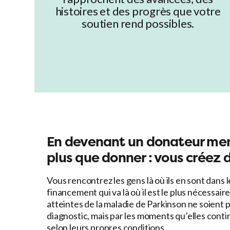
histoires et des progrès que votre
soutien rend possibles.
En devenant un
donateur me
plus que donner : vous
créez d
Vous rencontrez les gens là où ils en sont dans 
financement qui va là où il est le plus nécessai
atteintes de la maladie de Parkinson ne soient p
diagnostic, mais par les moments qu’elles conti
selon leurs propres conditions.