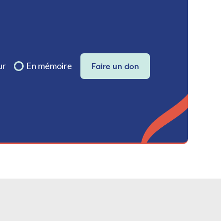
ur
En mémoire
Faire un don