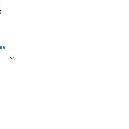
:
ome
-30-