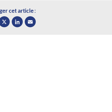
er cet article :
ok
X
LinkedIn
Email