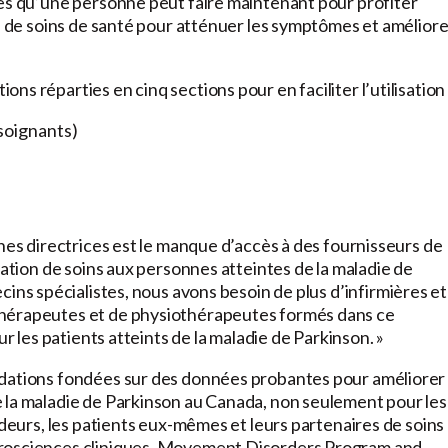
ses qu’une personne peut faire maintenant pour profiter
pe de soins de santé pour atténuer les symptômes et améliore
s réparties en cinq sections pour en faciliter l’utilisation 
 soignants)
gnes directrices est le manque d’accès à des fournisseurs de
tation de soins aux personnes atteintes de la maladie de
ins spécialistes, nous avons besoin de plus d’infirmières et
thérapeutes et de physiothérapeutes formés dans ce
ur les patients atteints de la maladie de Parkinson. »
ndations fondées sur des données probantes pour améliorer 
 la maladie de Parkinson au Canada, non seulement pour les
ideurs, les patients eux-mêmes et leurs partenaires de soins 
osciences cliniques, Movement Disorders Program and