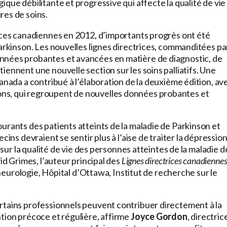
que débilitante et progressive qui affecte la qualité de vie
res de soins.
rices canadiennes en 2012, d’importants progrès ont été
Parkinson. Les nouvelles lignes directrices, commanditées pa
données probantes et avancées en matière de diagnostic, de
iennent une nouvelle section sur les soins palliatifs. Une
anada a contribué à l’élaboration de la deuxième édition, av
ns, qui regroupent de nouvelles données probantes et
urants des patients atteints de la maladie de Parkinson et
cins devraient se sentir plus à l’aise de traiter la dépressio
e sur la qualité de vie des personnes atteintes de la maladie d
d Grimes, l’auteur principal des
Lignes directrices canadienne
 neurologie, Hôpital d’Ottawa, Institut de recherche sur le
rtains professionnels peuvent contribuer directement à la
tion précoce et régulière, affirme
Joyce Gordon
, directric