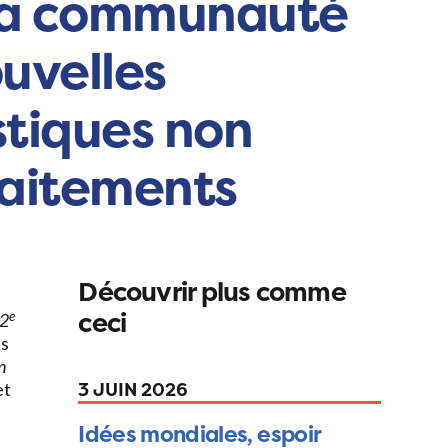
r la communauté
uvelles
stiques non
traitements
Découvrir plus comme
ceci
e
 2
ls
n
3 JUIN 2026
et
Idées mondiales, espoir