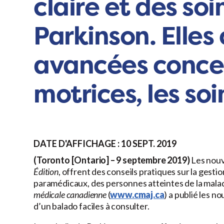
claire et des s
Parkinson. Elle
avancées concer
motrices, les soi
DATE D'AFFICHAGE : 10 SEPT. 2019
(Toronto [Ontario] – 9 septembre 2019)
Les nouv
Édition
, offrent des conseils pratiques sur la gesti
paramédicaux, des personnes atteintes de la maladi
médicale canadienne
(
www.cmaj.ca
) a publié les 
d’un balado faciles à consulter.