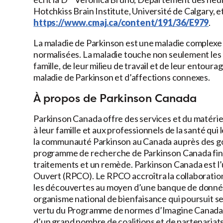
Hotchkiss Brain Institute, Université de Calgary, e
https://www.cmaj.ca/content/191/36/E979
.
La maladie de Parkinson est une maladie complexe 
normalisées. La maladie touche non seulement les
famille, de leur milieu de travail et de leur entour
maladie de Parkinson et d’affections connexes.
À propos de Parkinson Canada
Parkinson Canada offre des services et du matériel
à leur famille et aux professionnels de la santé qui
la communauté Parkinson au Canada auprès des gou
programme de recherche de Parkinson Canada finan
traitements et un remède. Parkinson Canada est l
Ouvert (RPCO). Le RPCO accroîtra la collaboration 
les découvertes au moyen d’une banque de donnée
organisme national de bienfaisance qui poursuit ses
vertu du Programme de normes d’Imagine Canada. Af
d’un grand nombre de coalitions et de partenariats