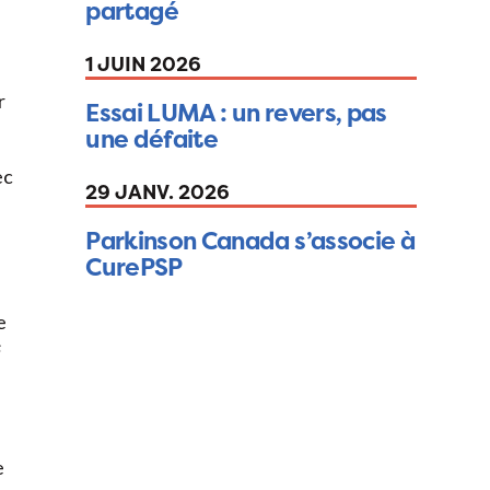
partagé
1 JUIN 2026
r
Essai LUMA : un revers, pas
une défaite
ec
29 JANV. 2026
Parkinson Canada s’associe à
CurePSP
n
e
s
e