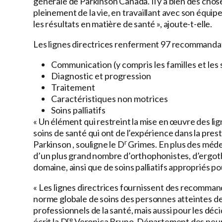
générale de Parkinson Canada. Il y a bien des cho
pleinement de la vie, en travaillant avec son équi
les résultats en matière de santé », ajoute-t-elle.
Les lignes directrices renferment 97 recommandation
Communication (y compris les familles et les
Diagnostic et progression
Traitement
Caractéristiques non motrices
Soins palliatifs
« Un élément qui restreint la mise en œuvre des li
soins de santé qui ont de l’expérience dans la pres
r
Parkinson , souligne le D
Grimes. En plus des médec
d’un plus grand nombre d’orthophonistes, d’ergo
domaine, ainsi que de soins palliatifs appropriés po
« Les lignes directrices fournissent des recomma
norme globale de soins des personnes atteintes de
professionnels de la santé, mais aussi pour les déc
re
écrit la D
Veronica Bruno, Département des neur