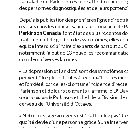
La maladie de Parkinson est une affection neurologi
des personnes diagnostiquées et de leurs partenai
Depuis la publication des premières lignes direct
réalisés dans les connaissances sur la maladie de 
Parkinson Canada
, font état des plus récentes 
traitement et de gestion des symptômes; elles cont
équipe interdisciplinaire d’experts de partout au C
notamment l’ajout de 13 nouvelles recommandatio
comblent diverses lacunes.
« La dépression et l’anxiété sont des symptômes co
peuvent être plus difficiles à reconnaître. Les méde
et l’anxiété, car celles-ci ont une incidence direct
r
Parkinson et de leurs soignants », affirme le D
Davi
sur la maladie de Parkinson
et chef de la Division de
cerveau de l’Université d’Ottawa.
« Notre message aux gens est “n’attendez pas”. Ce
qualité de vie d’une personne grâce à une interven