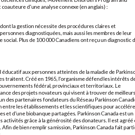
t coauteure d’une analyse connexe (en anglais) :
dont la gestion nécessite des procédures claires et
 personnes diagnostiquées, mais aussi les membres de leur
age social. Plus de 100 000 Canadiens ont reçu un diagnostic 
 éducatif aux personnes atteintes de la maladie de Parkins
 les traitent. Créé en 1965, l’organisme défend les intérêts d
vernements fédéral, provinciaux et territoriaux. Le
ce des projets novateurs qui visent à trouver de meilleur
’un des partenaires fondateurs du Réseau Parkinson Canad
entre les établissements et les scientifiques pour accélére
s et d’une biobanque partagées. Parkinson Canada est un
 activités grâce à la générosité des donateurs. Il est agréé
in de bien remplir sa mission, Parkinson Canada fait part
.