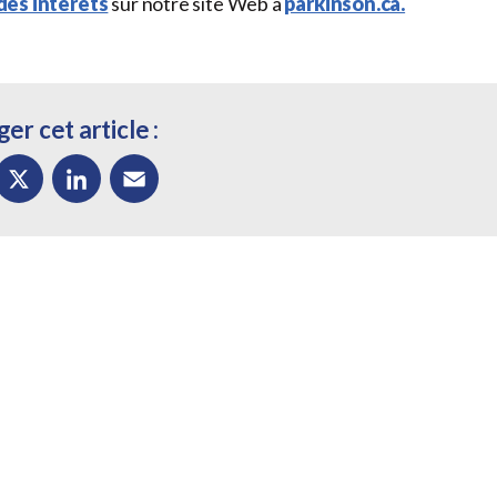
des intérêts
sur notre site Web à
parkinson.ca.
er cet article :
ok
X
LinkedIn
Email