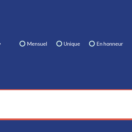
.
Mensuel
Unique
En honneur