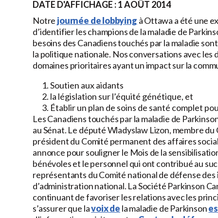
DATE D'AFFICHAGE : 1 AOÛT 2014
Notre
journée de lobbying
à Ottawa a été une ex
d’identifier les champions de la maladie de Parkins
besoins des Canadiens touchés par la maladie sont
la politique nationale. Nos conversations avec les 
domaines prioritaires ayant un impact sur la comm
Soutien aux aidants
la législation sur l’équité génétique, et
Établir un plan de soins de santé complet p
Les Canadiens touchés par la maladie de Parkins
au Sénat. Le député Wladyslaw Lizon, membre du Co
président du Comité permanent des affaires sociale
annonce pour souligner le Mois de la sensibilisati
bénévoles et le personnel qui ont contribué au su
représentants du Comité national de défense des in
d’administration national. La Société Parkinson Can
continuant de favoriser les relations avec les prin
s’assurer que la
voix de
la maladie de Parkinson
es