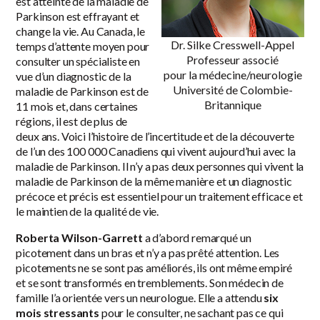
est atteinte de la maladie de
Parkinson est effrayant et
change la vie. Au Canada, le
Dr. Silke Cresswell-Appel
temps d’attente moyen pour
Professeur associé
consulter un spécialiste en
pour la médecine/neurologie
vue d’un diagnostic de la
Université de Colombie-
maladie de Parkinson est de
Britannique
11 mois
et, dans certaines
régions, il est de plus de
deux ans. Voici l’histoire de l’incertitude et de la découverte
de l’un des 100 000 Canadiens qui vivent aujourd’hui avec la
maladie de Parkinson. Il n’y a pas deux personnes qui vivent la
maladie de Parkinson de la même manière et un diagnostic
précoce et précis est essentiel pour un traitement efficace et
le maintien de la qualité de vie.
Roberta Wilson-Garrett
a d’abord remarqué un
picotement dans un bras et n’y a pas prêté attention. Les
picotements ne se sont pas améliorés, ils ont même empiré
et se sont transformés en tremblements. Son médecin de
famille l’a orientée vers un neurologue. Elle a attendu
six
mois stressants
pour le consulter, ne sachant pas ce qui