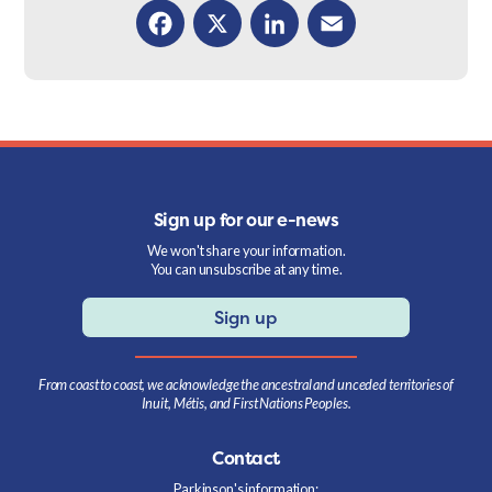
Facebook
X
LinkedIn
Email
Sign up for our e-news
We won't share your information.
You can unsubscribe at any time.
Sign up
From coast to coast, we acknowledge the ancestral and unceded territories of
Inuit, Métis, and First Nations Peoples.
Contact
Parkinson's information: