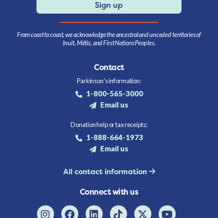
Sign up
From coast to coast, we acknowledge the ancestral and unceded territories of
Inuit, Métis, and First Nations Peoples.
Contact
Parkinson's information:
1-800-565-3000
Email us
Donation help or tax receipts:
1-888-664-1973
Email us
All contact information
Connect with us