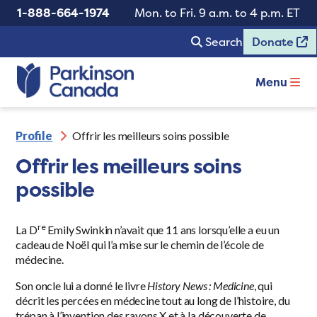
1-888-664-1974
Mon. to Fri. 9 a.m. to 4 p.m. ET
Search
Donate
Menu
Profile
Offrir les meilleurs soins possible
Offrir les meilleurs soins
possible
re
La D
Emily Swinkin n’avait que 11 ans lorsqu’elle a eu un
cadeau de Noël qui l’a mise sur le chemin de l’école de
médecine.
Son oncle lui a donné le livre
History News : Medicine
, qui
décrit les percées en médecine tout au long de l’histoire, du
trépan à l’invention des rayons X et à la découverte de