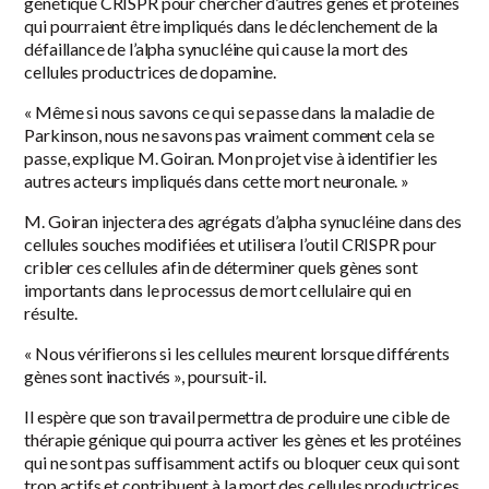
génétique CRISPR pour chercher d’autres gènes et protéines
qui pourraient être impliqués dans le déclenchement de la
défaillance de l’alpha synucléine qui cause la mort des
cellules productrices de dopamine.
« Même si nous savons ce qui se passe dans la maladie de
Parkinson, nous ne savons pas vraiment comment cela se
passe, explique M. Goiran. Mon projet vise à identifier les
autres acteurs impliqués dans cette mort neuronale. »
M. Goiran injectera des agrégats d’alpha synucléine dans des
cellules souches modifiées et utilisera l’outil CRISPR pour
cribler ces cellules afin de déterminer quels gènes sont
importants dans le processus de mort cellulaire qui en
résulte.
« Nous vérifierons si les cellules meurent lorsque différents
gènes sont inactivés », poursuit-il.
Il espère que son travail permettra de produire une cible de
thérapie génique qui pourra activer les gènes et les protéines
qui ne sont pas suffisamment actifs ou bloquer ceux qui sont
trop actifs et contribuent à la mort des cellules productrices