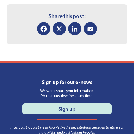
Share this post:
Facebook
X
LinkedIn
Email
Sign up for our e-news
We won't share your information.
You can unsubscribe at any time.
Sign up
From coast to coast, we acknowledge the ancestral and unceded territories of
Inuit, Métis, and First Nations Peoples.