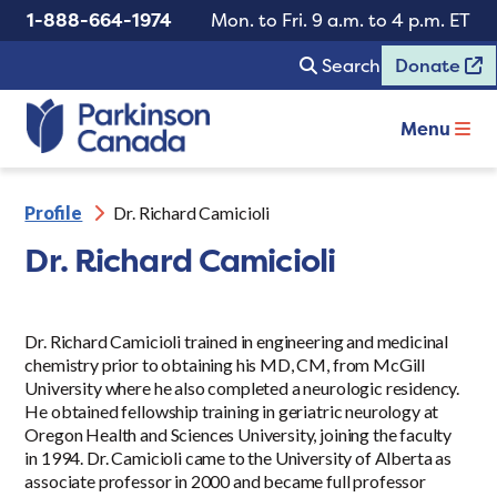
1-888-664-1974
Mon. to Fri. 9 a.m. to 4 p.m. ET
Search
Donate
Menu
Profile
Dr. Richard Camicioli
Dr. Richard Camicioli
Dr. Richard Camicioli trained in engineering and medicinal
chemistry prior to obtaining his MD, CM, from McGill
University where he also completed a neurologic residency.
He obtained fellowship training in geriatric neurology at
Oregon Health and Sciences University, joining the faculty
in 1994. Dr. Camicioli came to the University of Alberta as
associate professor in 2000 and became full professor