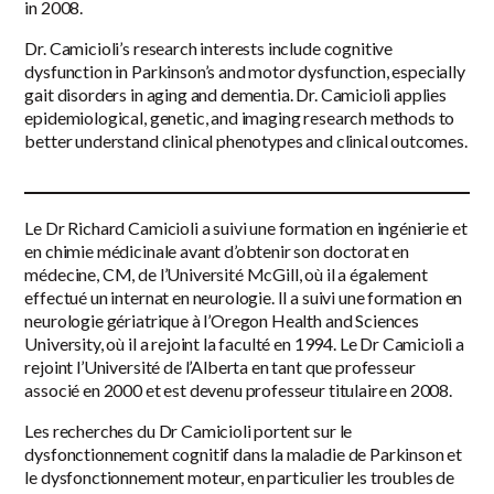
in 2008.
Dr. Camicioli’s research interests include cognitive
dysfunction in Parkinson’s and motor dysfunction, especially
gait disorders in aging and dementia. Dr. Camicioli applies
epidemiological, genetic, and imaging research methods to
better understand clinical phenotypes and clinical outcomes.
Le Dr Richard Camicioli a suivi une formation en ingénierie et
en chimie médicinale avant d’obtenir son doctorat en
médecine, CM, de l’Université McGill, où il a également
effectué un internat en neurologie. Il a suivi une formation en
neurologie gériatrique à l’Oregon Health and Sciences
University, où il a rejoint la faculté en 1994. Le Dr Camicioli a
rejoint l’Université de l’Alberta en tant que professeur
associé en 2000 et est devenu professeur titulaire en 2008.
Les recherches du Dr Camicioli portent sur le
dysfonctionnement cognitif dans la maladie de Parkinson et
le dysfonctionnement moteur, en particulier les troubles de