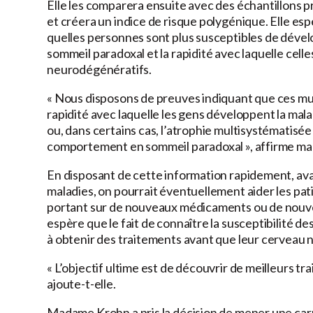
Elle les comparera ensuite avec des échantillons
et créera un indice de risque polygénique. Elle es
quelles personnes sont plus susceptibles de dév
sommeil paradoxal et la rapidité avec laquelle celle
neurodégénératifs.
« Nous disposons de preuves indiquant que ces mu
rapidité avec laquelle les gens développent la ma
ou, dans certains cas, l’atrophie multisystématisée
comportement en sommeil paradoxal », affirme m
En disposant de cette information rapidement, ava
maladies, on pourrait éventuellement aider les pati
portant sur de nouveaux médicaments ou de nouv
espère que le fait de connaître la susceptibilité d
à obtenir des traitements avant que leur cerveau
« L’objectif ultime est de découvrir de meilleurs tr
ajoute-t-elle.
Madame Krohn a pris la décision de mener une carri