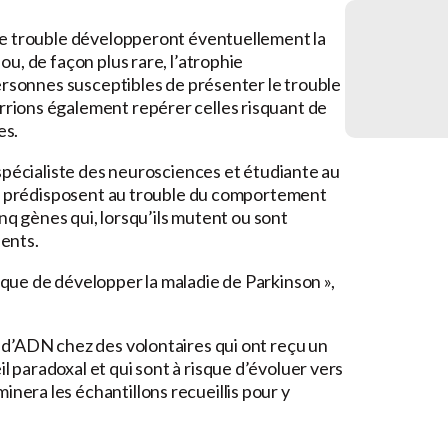
ce trouble développeront éventuellement la
u, de façon plus rare, l’atrophie
ersonnes susceptibles de présenter le trouble
rions également repérer celles risquant de
es.
spécialiste des neurosciences et étudiante au
qui prédisposent au trouble du comportement
inq gènes qui, lorsqu’ils mutent ou sont
ents.
que de développer la maladie de Parkinson »,
 d’ADN chez des volontaires qui ont reçu un
paradoxal et qui sont à risque d’évoluer vers
era les échantillons recueillis pour y