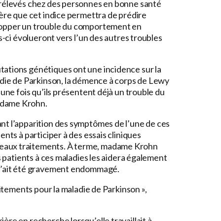
 prélevés chez des personnes en bonne santé
père que cet indice permettra de prédire
elopper un trouble du comportement en
s-ci évolueront vers l’un des autres troubles
tations génétiques ont une incidence sur la
ladie de Parkinson, la démence à corps de Lewy
 une fois qu’ils présentent déjà un trouble du
adame Krohn.
nt l’apparition des symptômes de l’une de ces
ents à participer à des essais cliniques
eaux traitements. À terme, madame Krohn
es patients à ces maladies les aidera également
 n’ait été gravement endommagé.
aitements pour la maladie de Parkinson »,
ère en recherche lorsqu’elle travaillait à