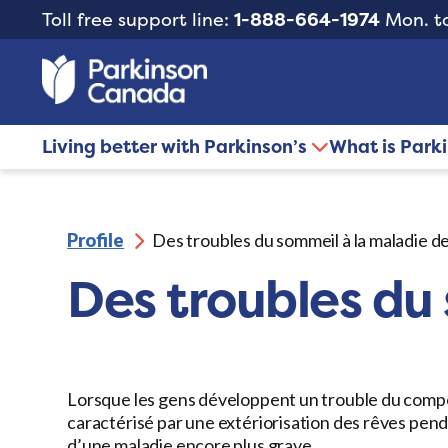
Toll free support line:
1-888-664-1974
Mon. to
Living better with Parkinson’s
What is Park
Profile
Des troubles du sommeil à la maladie d
Des troubles du
Lorsque les gens développent un trouble du comp
caractérisé par une extériorisation des rêves penda
d’une maladie encore plus grave.