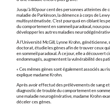
Jusqu’à 80 pour cent des personnes atteintes de 
maladie de Parkinson, la démence à corps de Lewy o
multisystématisée. C’est pourquoi en ciblant les p
du comportement en sommeil paradoxal, nous pour
développer les autres maladies neurodégénérativ
À l’Université McGill, Lynne Krohn, généticienne, 
doctorat, étudie les gènes afin de trouver ceux 
en sommeil paradoxal. À ce jour, elle a découvert c
endommagés, augmentent la vulnérabilité des pati
« Ces mêmes gènes sont également associés au ris
explique madame Krohn.
Après avoir effectué des prélèvements de sang et
diagnostic de trouble du comportement en sommeil 
une maladie neurogénérative, madame Krohn examin
déceler ces gènes.