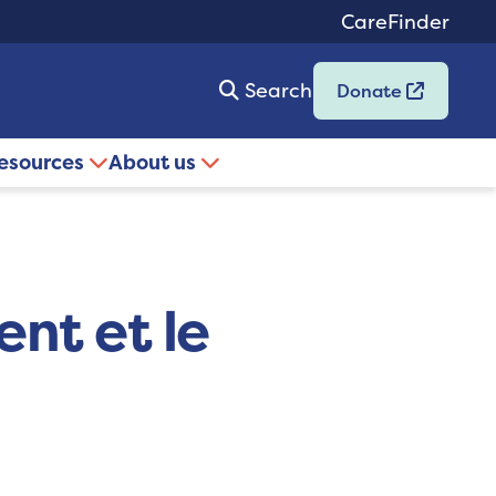
CareFinder
Search
Donate
resources
About us
nt et le