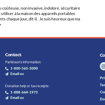
u coûteuse, non invasive, indolore, sécuritaire
tiliser à la maison des appareils portables
ents chaque jour, dit-il. Je suis heureux que ma
»
Contact
Co
Parkinson's information:
1-800-565-3000
Email us
Pr
Te
Donation help or tax receipts:
Co
1-888-664-1973
Email us
Do