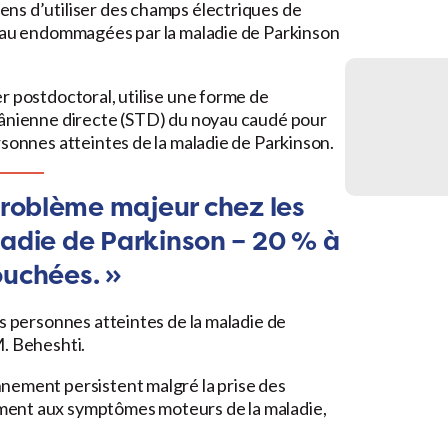
ns d’utiliser des champs électriques de
veau endommagées par la maladie de Parkinson
r postdoctoral, utilise une forme de
crânienne directe (STD) du noyau caudé pour
rsonnes atteintes de la maladie de Parkinson.
 problème majeur chez les
ladie de Parkinson – 20 % à
ouchées. »
es personnes atteintes de la maladie de
M. Beheshti.
nement persistent malgré la prise des
ment aux symptômes moteurs de la maladie,