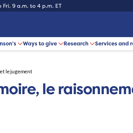
 Fri. 9 a.m. to 4 p.m. ET
inson’s
Ways to give
Research
Services and 
et le jugement
oire, le raisonneme