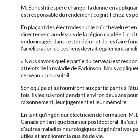
M. Beheshti espère changer la donne en appliquant
est responsable du rendement cognitif chez les pe
En plaçant des électrodes sur le cuir chevelu et en
directement au-dessus de la région caudée, il croit
endommagés dans cette région et de les faire fon
l’amélioration de ces liens devrait également améli
« Nous savons quelle partie du cerveau est respons
atteints de la maladie de Parkinson. Nous applique
cerveau », poursuit-il.
Son équipe et lui fourniront aux participants à l’ét
fois. Ils les suivront pendant environ deux ans pour 
raisonnement, leur jugement et leur mémoire.
En tant qu’ingénieur électricien de formation, M. B
Canada en tant que boursier postdoctoral. Il s’est 
d’autres maladies neurologiques dégénératives par
utiles et améliorent la qualité de vie.