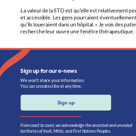
La valeur de la STD est qu’elle est relativement pe
et accessible. Les gens pourraient éventuellement u
qu’ils loueraient dans un hôpital. « Je vois des pati
recherche leur ouvre une fenêtre thérapeutique. 
Sign up for our e-news
We won't share your information.
You can unsubscribe at any time.
Sign up
From coast to coast, we acknowledge the ancestral and unceded
territories of Inuit, Métis, and First Nations Peoples.