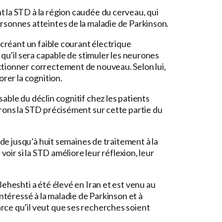
 la STD à la région caudée du cerveau, qui
rsonnes atteintes de la maladie de Parkinson.
 créant un faible courant électrique
 qu’il sera capable de stimuler les neurones
ctionner correctement de nouveau. Selon lui,
orer la cognition.
able du déclin cognitif chez les patients
rons la STD précisément sur cette partie du
ude jusqu’à huit semaines de traitement à la
voir si la STD améliore leur réflexion, leur
eheshti a été élevé en Iran et est venu au
intéressé à la maladie de Parkinson et à
ce qu’il veut que ses recherches soient