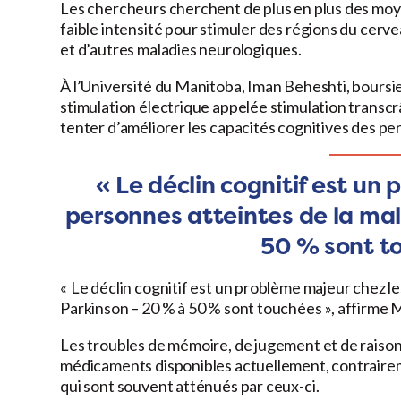
Les chercheurs cherchent de plus en plus des moye
faible intensité pour stimuler des régions du cer
et d’autres maladies neurologiques.
À l’Université du Manitoba, Iman Beheshti, boursie
stimulation électrique appelée stimulation trans
tenter d’améliorer les capacités cognitives des pe
« Le déclin cognitif est un
personnes atteintes de la ma
50 % sont t
« Le déclin cognitif est un problème majeur chez l
Parkinson – 20 % à 50 % sont touchées », affirme 
Les troubles de mémoire, de jugement et de raison
médicaments disponibles actuellement, contraire
qui sont souvent atténués par ceux-ci.