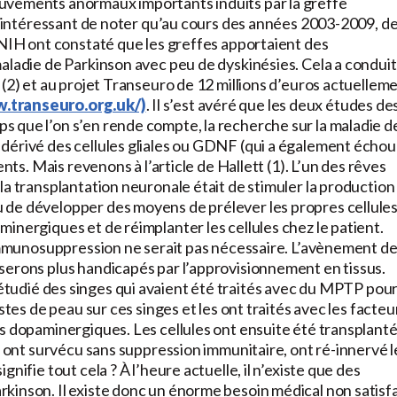
uvements anormaux importants induits par la greffe
st intéressant de noter qu’au cours des années 2003-2009, d
 NIH ont constaté que les greffes apportaient des
aladie de Parkinson avec peu de dyskinésies. Cela a conduit
 (2) et au projet Transeuro de 12 millions d’euros actuellem
w.transeuro.org.uk/)
. Il s’est avéré que les deux études de
 que l’on s’en rende compte, la recherche sur la maladie d
dérivé des cellules gliales ou GDNF (qui a également échou
nts. Mais revenons à l’article de Hallett (1). L’un des rêves
la transplantation neuronale était de stimuler la production
 de développer des moyens de prélever les propres cellule
inergiques et de réimplanter les cellules chez le patient.
’immunosuppression ne serait pas nécessaire. L’avènement d
serons plus handicapés par l’approvisionnement en tissus.
étudié des singes qui avaient été traités avec du MPTP pou
stes de peau sur ces singes et les ont traités avec les facteu
es dopaminergiques. Les cellules ont ensuite été transplant
s ont survécu sans suppression immunitaire, ont ré-innervé l
nifie tout cela ? À l’heure actuelle, il n’existe que des
kinson. Il existe donc un énorme besoin médical non satisfa