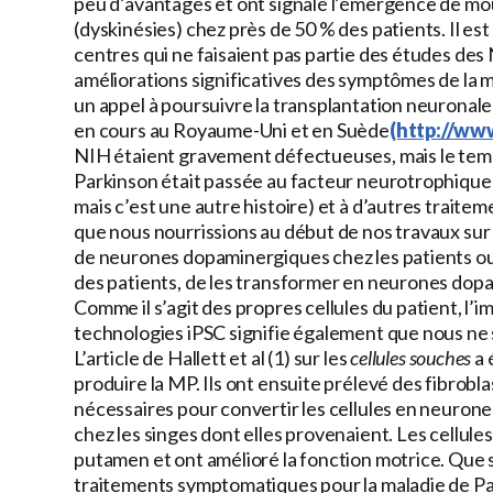
peu d’avantages et ont signalé l’émergence de mo
(dyskinésies) chez près de 50 % des patients. Il e
centres qui ne faisaient pas partie des études des
améliorations significatives des symptômes de la m
un appel à poursuivre la transplantation neuronale
en cours au Royaume-Uni et en Suède
(http://ww
NIH étaient gravement défectueuses, mais le temps
Parkinson était passée au facteur neurotrophique 
mais c’est une autre histoire) et à d’autres traiteme
que nous nourrissions au début de nos travaux sur 
de neurones dopaminergiques chez les patients ou
des patients, de les transformer en neurones dopam
Comme il s’agit des propres cellules du patient, l
technologies iPSC signifie également que nous ne 
L’article de Hallett et al (1) sur les
cellules souches
a 
produire la MP. Ils ont ensuite prélevé des fibrobla
nécessaires pour convertir les cellules en neuron
chez les singes dont elles provenaient. Les cellule
putamen et ont amélioré la fonction motrice. Que sig
traitements symptomatiques pour la maladie de Par