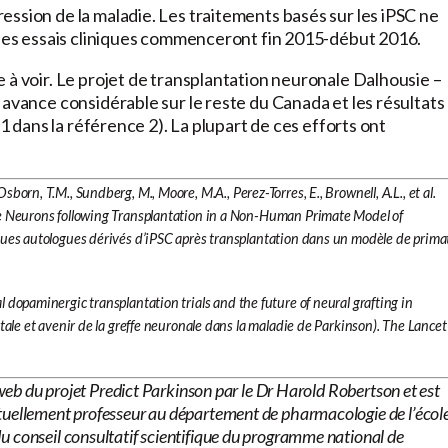
ssion de la maladie. Les traitements basés sur les iPSC ne
e les essais cliniques commenceront fin 2015-début 2016.
 à voir. Le projet de transplantation neuronale Dalhousie –
 avance considérable sur le reste du Canada et les résultats
 1 dans la référence 2). La plupart de ces efforts ont
, Osborn, T.M., Sundberg, M., Moore, M.A., Perez-Torres, E., Brownell, A.L., et al.
e Neurons following Transplantation in a Non-Human Primate Model of
ues autologues dérivés d’iPSC après transplantation dans un modèle de prima
etal dopaminergic transplantation trials and the future of neural grafting in
ale et avenir de la greffe neuronale dans la maladie de Parkinson). The Lancet
e web du projet Predict Parkinson par le Dr Harold Robertson et est
ctuellement professeur au département de pharmacologie de l’écol
u conseil consultatif scientifique du programme national de