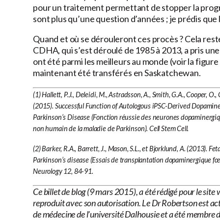
pour un traitement permettant de stopper la progre
sont plus qu’une question d’années ; je prédis qu
Quand et où se dérouleront ces procès ? Cela reste
CDHA, qui s’est déroulé de 1985 à 2013, a pris une
ont été parmi les meilleurs au monde (voir la figure
maintenant été transférés en Saskatchewan.
(1) Hallett, P.J., Deleidi, M., Astradsson, A., Smith, G.A., Cooper, O.
(2015). Successful Function of Autologous iPSC-Derived Dopamin
Parkinson’s Disease (Fonction réussie des neurones dopaminergiq
non humain de la maladie de Parkinson). Cell Stem Cell.
(2) Barker, R.A., Barrett, J., Mason, S.L., et Bjorklund, A. (2013). F
Parkinson’s disease (Essais de transplantation dopaminergique fœt
Neurology 12, 84-91.
Ce billet de blog (9 mars 2015), a été rédigé pour le sit
reproduit avec son autorisation. Le Dr Robertson est a
de médecine de l’université Dalhousie et a été membre d