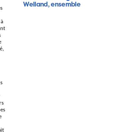
Welland, ensemble
es
 à
ent
s
e
é,
s
es
r
rs
ées
e
it