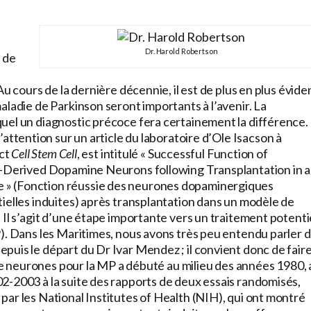
Dr. Harold Robertson
e de
u cours de la dernière décennie, il est de plus en plus évide
aladie de Parkinson seront importants à l’avenir. La
uel un diagnostic précoce fera certainement la différence.
 l’attention sur un article du laboratoire d’Ole Isacson à
act
Cell Stem Cell
, est intitulé « Successful Function of
l)-Derived Dopamine Neurons following Transplantation in a
 » (Fonction réussie des neurones dopaminergiques
ielles induites) après transplantation dans un modèle de
Il s’agit d’une étape importante vers un traitement potentie
P). Dans les Maritimes, nous avons très peu entendu parler 
uis le départ du Dr Ivar Mendez ; il convient donc de faire
 de neurones pour la MP a débuté au milieu des années 1980, 
2-2003 à la suite des rapports de deux essais randomisés,
ar les National Institutes of Health (NIH), qui ont montré