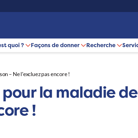
est quoi ?
Façons de donner
Recherche
Servi
son – Ne l’excluez pas encore !
 pour la maladie de
core !