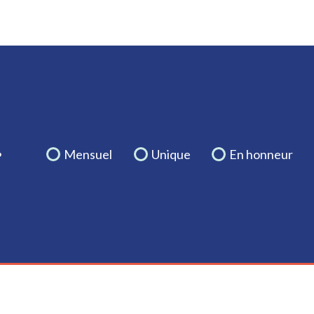
.
Mensuel
Unique
En honneur