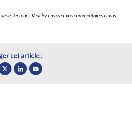
s de ses lecteurs. Veuillez envoyer vos commentaires et vos
er cet article :
ok
X
LinkedIn
Email