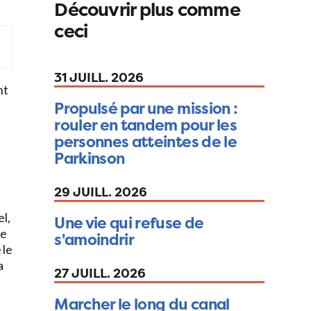
Découvrir plus comme
ceci
31 JUILL. 2026
nt
Propulsé par une mission :
rouler en tandem pour les
personnes atteintes de le
Parkinson
29 JUILL. 2026
l,
Une vie qui refuse de
de
s'amoindrir
 le
a
27 JUILL. 2026
Marcher le long du canal