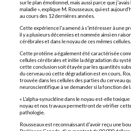
sur le plan émotionnel, mais aussi parce que j’avais 
maladie », explique M. Rousseaux, qui est aujourd’
au cours des 12 dernières années.
Cette expérience l’a amené à s’intéresser à une pr
il y a plusieurs décennies et nommée ainsi en raison
cérébrales et dans le noyau de ces mêmes cellules
Cette protéine a également été caractérisée com
cellules cérébrales et initie la dégradation du sys
cette conclusion soit étayée par les quantités subs
du cerveau où cette dégradation est en cours, Ro
trouvée dans les cellules des parties du cerveau q
neuroscientifique à se demander si la fonction de la 
« L’alpha-synucléine dans le noyau est-elle toxique
noyau et nos travaux permettront de vérifier cett
pathologie.
Rousseaux est reconnaissant d’avoir reçu une b
Parkinson Canada, d’un montant de 90 000 dollars