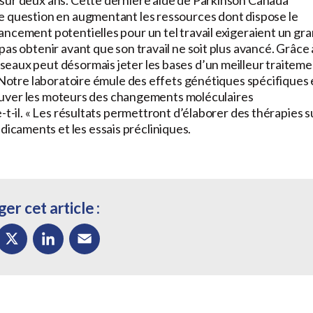
e question en augmentant les ressources dont dispose le
ancement potentielles pour un tel travail exigeraient un gr
as obtenir avant que son travail ne soit plus avancé. Grâce 
eaux peut désormais jeter les bases d’un meilleur traitem
« Notre laboratoire émule des effets génétiques spécifiques 
 trouver les moteurs des changements moléculaires
-t-il. « Les résultats permettront d’élaborer des thérapies s
caments et les essais précliniques.
er cet article :
ok
X
LinkedIn
Email