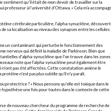
le sentiment qu’il était de mon devoir de travailler sur la
hui professeur à l’université d’Ottawa. « Cela m’a accompag
otéine cérébrale particulière, l’alpha-synucléine, découver
 de sa localisation au niveau des synapses entre les cellules
.
me un contaminant qui perturbe le fonctionnement des
tème nerveux qui définit la maladie de Parkinson. Bien que
tantielles d’alpha-synucléine que l’on trouve dans les zones
usseaux note que l’alpha-synucléine peut également être
ui n’ont pas été affectées. Cette constatation amène le
protéine n’est pas plus subtile qu’il n’y paraît.
 ou protectrice ? « Nous pensons qu’elle est toxique dans le
e hypothèse une fois pour toutes dans le contexte de cette
ourse de nouveau chercheur du programme de recherche de
 sur deux ans. Cette dernière aide de Parkinson Canada