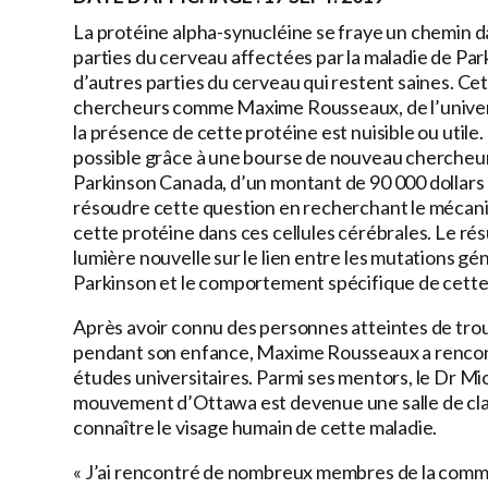
La protéine alpha-synucléine se fraye un chemin da
parties du cerveau affectées par la maladie de Park
d’autres parties du cerveau qui restent saines. Ce
chercheurs comme Maxime Rousseaux, de l’univers
la présence de cette protéine est nuisible ou util
possible grâce à une bourse de nouveau cherche
Parkinson Canada, d’un montant de 90 000 dollars su
résoudre cette question en recherchant le mécanis
cette protéine dans ces cellules cérébrales. Le ré
lumière nouvelle sur le lien entre les mutations gé
Parkinson et le comportement spécifique de cette
Après avoir connu des personnes atteintes de tr
pendant son enfance, Maxime Rousseaux a rencontr
études universitaires. Parmi ses mentors, le Dr Mi
mouvement d’Ottawa est devenue une salle de cla
connaître le visage humain de cette maladie.
« J’ai rencontré de nombreux membres de la commu