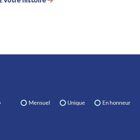
 votre histoire
.
Mensuel
Unique
En honneur