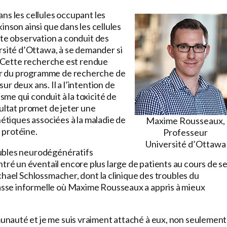
ns les cellules occupant les
inson ainsi que dans les cellules
tte observation a conduit des
ité d’Ottawa, à se demander si
e. Cette recherche est rendue
ur du programme de recherche de
r deux ans. Il a l’intention de
me qui conduit à la toxicité de
sultat promet de jeter une
nétiques associées à la maladie de
Maxime Rousseaux,
 protéine.
Professeur
Université d’Ottawa
oubles neurodégénératifs
é un éventail encore plus large de patients au cours de s
chael Schlossmacher, dont la clinique des troubles du
sse informelle où Maxime Rousseaux a appris à mieux
nauté et je me suis vraiment attaché à eux, non seulement