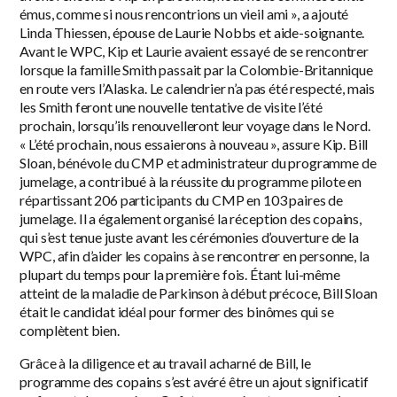
émus, comme si nous rencontrions un vieil ami », a ajouté
Linda Thiessen, épouse de Laurie Nobbs et aide-soignante.
Avant le WPC, Kip et Laurie avaient essayé de se rencontrer
lorsque la famille Smith passait par la Colombie-Britannique
en route vers l’Alaska. Le calendrier n’a pas été respecté, mais
les Smith feront une nouvelle tentative de visite l’été
prochain, lorsqu’ils renouvelleront leur voyage dans le Nord.
« L’été prochain, nous essaierons à nouveau », assure Kip. Bill
Sloan, bénévole du CMP et administrateur du programme de
jumelage, a contribué à la réussite du programme pilote en
répartissant 206 participants du CMP en 103 paires de
jumelage. Il a également organisé la réception des copains,
qui s’est tenue juste avant les cérémonies d’ouverture de la
WPC, afin d’aider les copains à se rencontrer en personne, la
plupart du temps pour la première fois. Étant lui-même
atteint de la maladie de Parkinson à début précoce, Bill Sloan
était le candidat idéal pour former des binômes qui se
complètent bien.
Grâce à la diligence et au travail acharné de Bill, le
programme des copains s’est avéré être un ajout significatif