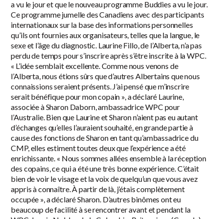
a vu le jour et que le nouveau programme Buddies a vu le jour.
Ce programme jumelle des Canadiens avec des participants
internationaux sur la base des informations personnelles
qu’ils ont fournies aux organisateurs, telles que la langue, le
sexe et l’âge du diagnostic. Laurine Fillo, de l’Alberta, n’a pas
perdu de temps pour s’inscrire après s’être inscrite à la WPC.
« L’idée semblait excellente. Comme nous venons de
l’Alberta, nous étions sûrs que d’autres Albertains que nous
connaissions seraient présents. J’ai pensé que m’inscrire
serait bénéfique pour mon copain », a déclaré Laurine,
associée à Sharon Daborn, ambassadrice WPC pour
l’Australie. Bien que Laurine et Sharon n’aient pas eu autant
d’échanges qu’elles l’auraient souhaité, en grande partie à
cause des fonctions de Sharon en tant qu’ambassadrice du
CMP, elles estiment toutes deux que l’expérience a été
enrichissante. « Nous sommes allées ensemble à la réception
des copains, ce qui a été une très bonne expérience. C’était
bien de voir le visage et la voix de quelqu’un que vous avez
appris à connaître. À partir de là, j’étais complètement
occupée », a déclaré Sharon. D’autres binômes ont eu
beaucoup de facilité à se rencontrer avant et pendant la