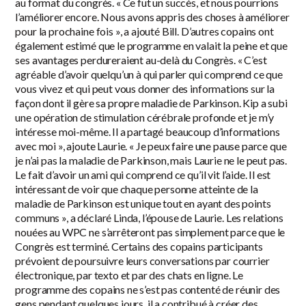
au format du congrès. « Ce fut un succès, et nous pourrions
l’améliorer encore. Nous avons appris des choses à améliorer
pour la prochaine fois », a ajouté Bill. D’autres copains ont
également estimé que le programme en valait la peine et que
ses avantages perdureraient au-delà du Congrès. « C’est
agréable d’avoir quelqu’un à qui parler qui comprend ce que
vous vivez et qui peut vous donner des informations sur la
façon dont il gère sa propre maladie de Parkinson. Kip a subi
une opération de stimulation cérébrale profonde et je m’y
intéresse moi-même. Il a partagé beaucoup d’informations
avec moi », ajoute Laurie. « Je peux faire une pause parce que
je n’ai pas la maladie de Parkinson, mais Laurie ne le peut pas.
Le fait d’avoir un ami qui comprend ce qu’il vit l’aide. Il est
intéressant de voir que chaque personne atteinte de la
maladie de Parkinson est unique tout en ayant des points
communs », a déclaré Linda, l’épouse de Laurie. Les relations
nouées au WPC ne s’arrêteront pas simplement parce que le
Congrès est terminé. Certains des copains participants
prévoient de poursuivre leurs conversations par courrier
électronique, par texto et par des chats en ligne. Le
programme des copains ne s’est pas contenté de réunir des
gens pendant quelques jours, il a contribué à créer des