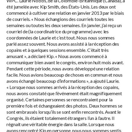
WPC. Laurie Nobbs, de la Colombie-Britannique (Canada), a
été jumelée avec Kip Smith, des États-Unis. Les deux ont
commencé à cultiver une relation en janvier 2013 par le biais
de courriels. « Nous échangions des courriels toutes les
semaines ou toutes les deux semaines. En janvier, j’ai reçu un
courriel de (la coordinatrice du programme) avec les
coordonnées de Laurie et c’est tout. Nous nous sommes
parlé assez souvent. Nous avons assisté à la réception des
copains et à quelques sessions ensemble. C’était très
amusant », a déclaré Kip. « Nous avons commencé à
communiquer bien avant le congrès, environ huit mois avant.
Pendant cette période, nous avons développé une relation
facile. Nous avions beaucoup de choses en commun et nous
avons échangé beaucoup d’informations », a ajouté Laurie.
« Lorsque nous sommes arrivés à la réception des copains,
nous avons constaté que l’événement était magnifiquement
organisé. Certaines personnes se rencontraient pour la
première fois et échangeaient des photos. Deux hommes se
sont embrassés lorsqu’ils se sont enfin rencontrés. Avant le
Congrès, ils étaient totalement étrangers l’un à l’autre. Il
régnait une véritable énergie dans la salle. Lorsque nous
avons rencontré Kip en personne, nous nous sommes sentis