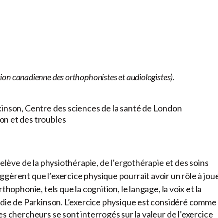
iation canadienne des orthophonistes et audiologistes).
kinson, Centre des sciences de la santé de London
on et des troubles
relève de la physiothérapie, de l’ergothérapie et des soins
gèrent que l’exercice physique pourrait avoir un rôle à jou
hophonie, tels que la cognition, le langage, la voix et la
adie de Parkinson.
L’exercice physique est considéré comme
s chercheurs se sont interrogés sur la valeur de l’exercice