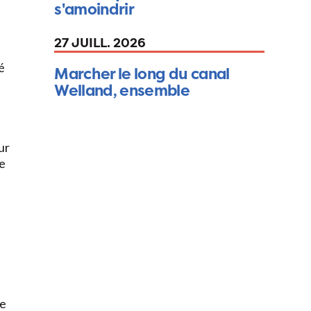
s'amoindrir
27 JUILL. 2026
é
Marcher le long du canal
Welland, ensemble
ur
ie
te