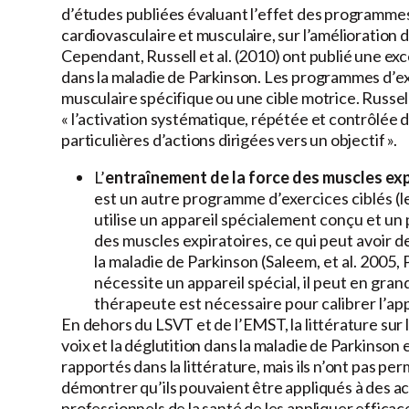
d’études publiées évaluant l’effet des programmes
cardiovasculaire et musculaire, sur l’amélioration d
Cependant, Russell et al. (2010) ont publié une e
dans la maladie de Parkinson. Les programmes d’e
musculaire spécifique ou une cible motrice. Russell
« l’activation systématique, répétée et contrôlée
particulières d’actions dirigées vers un objectif ».
L’
entraînement de la force des muscles ex
est un autre programme d’exercices ciblés (le
utilise un appareil spécialement conçu et un
des muscles expiratoires, ce qui peut avoir de
la maladie de Parkinson (Saleem, et al. 2005, 
nécessite un appareil spécial, il peut en gran
thérapeute est nécessaire pour calibrer l’app
En dehors du LSVT et de l’EMST, la littérature sur
voix et la déglutition dans la maladie de Parkins
rapportés dans la littérature, mais ils n’ont pas pe
démontrer qu’ils pouvaient être appliqués à des acti
professionnels de la santé de les appliquer efficac