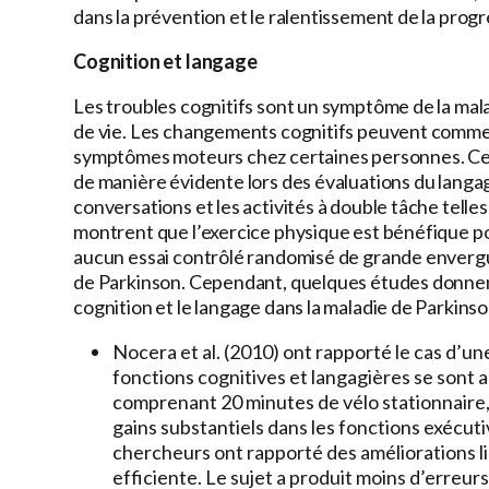
dans la prévention et le ralentissement de la progr
Cognition et langage
Les troubles cognitifs sont un symptôme de la malad
de vie. Les changements cognitifs peuvent comme
symptômes moteurs chez certaines personnes. Ces
de manière évidente lors des évaluations du langag
conversations et les activités à double tâche telle
montrent que l’exercice physique est bénéfique pour
aucun essai contrôlé randomisé de grande envergu
de Parkinson. Cependant, quelques études donnent 
cognition et le langage dans la maladie de Parkinso
Nocera et al. (2010) ont rapporté le cas d’u
fonctions cognitives et langagières se sont 
comprenant 20 minutes de vélo stationnaire, 
gains substantiels dans les fonctions exécutive
chercheurs ont rapporté des améliorations li
efficiente. Le sujet a produit moins d’erre