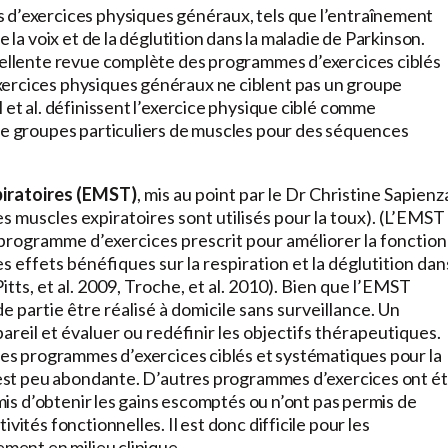
 d’exercices physiques généraux, tels que l’entraînement
e la voix et de la déglutition dans la maladie de Parkinson.
xcellente revue complète des programmes d’exercices ciblés
xercices physiques généraux ne ciblent pas un groupe
 et al. définissent l’exercice physique ciblé comme
 de groupes particuliers de muscles pour des séquences
piratoires (EMST)
, mis au point par le Dr Christine Sapienz
s muscles expiratoires sont utilisés pour la toux). (L’EMST
 programme d’exercices prescrit pour améliorer la fonction
s effets bénéfiques sur la respiration et la déglutition dan
Pitts, et al. 2009, Troche, et al. 2010). Bien que l’EMST
de partie être réalisé à domicile sans surveillance. Un
areil et évaluer ou redéfinir les objectifs thérapeutiques.
 les programmes d’exercices ciblés et systématiques pour la
on est peu abondante. D’autres programmes d’exercices ont é
rmis d’obtenir les gains escomptés ou n’ont pas permis de
vités fonctionnelles. Il est donc difficile pour les
ement en milieu clinique.