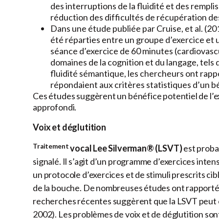
des interruptions de la fluidité et des remplis
réduction des difficultés de récupération de
Dans une étude publiée par Cruise, et al. (2
été réparties entre un groupe d’exercice et 
séance d’exercice de 60 minutes (cardiovascu
domaines de la cognition et du langage, tels qu
fluidité sémantique, les chercheurs ont rapp
répondaient aux critères statistiques d’un bé
Ces études suggèrent un bénéfice potentiel de l’exe
approfondi.
Voix et déglutition
Traitement
vocal Lee Silverman® (LSVT)
est proba
signalé. Il s’agit d’un programme d’exercices intensi
un protocole d’exercices et de stimuli prescrits cib
de la bouche. De nombreuses études ont rapporté le
recherches récentes suggèrent que la LSVT peut ég
2002).
Les problèmes de voix et de déglutition sont