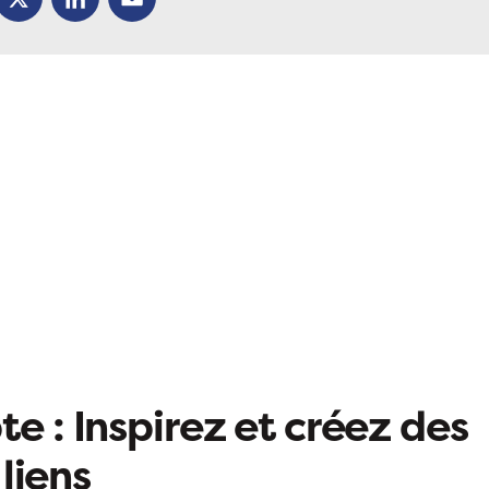
ok
X
LinkedIn
Email
e : Inspirez et créez des
liens