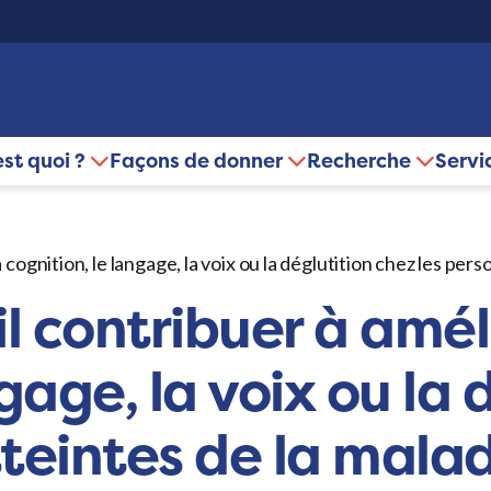
est quoi ?
Façons de donner
Recherche
Servi
a cognition, le langage, la voix ou la déglutition chez les pe
il contribuer à amél
ngage, la voix ou la
tteintes de la mala