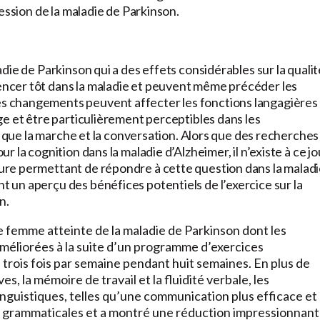
ession de la maladie de Parkinson.
ie de Parkinson qui a des effets considérables sur la qualit
ncer tôt dans la maladie et peuvent même précéder les
 changements peuvent affecter les fonctions langagières
e et être particulièrement perceptibles dans les
s que la marche et la conversation. Alors que des recherches
 la cognition dans la maladie d’Alzheimer, il n’existe à ce jo
re permettant de répondre à cette question dans la malad
un aperçu des bénéfices potentiels de l’exercice sur la
n.
ne femme atteinte de la maladie de Parkinson dont les
améliorées à la suite d’un programme d’exercices
trois fois par semaine pendant huit semaines. En plus de
s, la mémoire de travail et la fluidité verbale, les
nguistiques, telles qu’une communication plus efficace et
urs grammaticales et a montré une réduction impressionnan