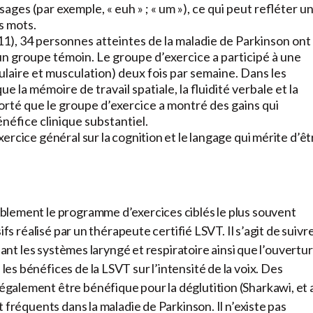
sages (par exemple, « euh » ; « um »), ce qui peut refléter u
s mots.
011), 34 personnes atteintes de la maladie de Parkinson ont
un groupe témoin. Le groupe d’exercice a participé à une
laire et musculation) deux fois par semaine. Dans les
e la mémoire de travail spatiale, la fluidité verbale et la
orté que le groupe d’exercice a montré des gains qui
néfice clinique substantiel.
rcice général sur la cognition et le langage qui mérite d’êt
blement le programme d’exercices ciblés le plus souvent
fs réalisé par un thérapeute certifié LSVT. Il s’agit de suivr
lant les systèmes laryngé et respiratoire ainsi que l’ouvertu
s bénéfices de la LSVT sur l’intensité de la voix. Des
alement être bénéfique pour la déglutition (Sharkawi, et a
 fréquents dans la maladie de Parkinson. Il n’existe pas