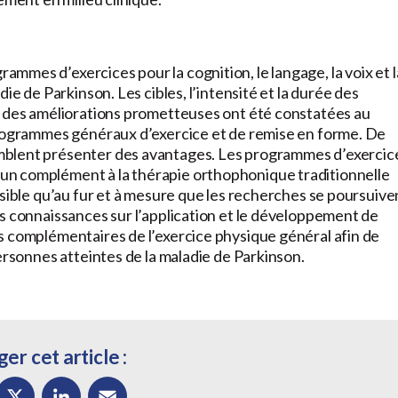
mes d’exercices pour la cognition, le langage, la voix et l
ie de Parkinson. Les cibles, l’intensité et la durée des
s des améliorations prometteuses ont été constatées au
programmes généraux d’exercice et de remise en forme. De
mblent présenter des avantages. Les programmes d’exercic
un complément à la thérapie orthophonique traditionnelle
ssible qu’au fur et à mesure que les recherches se poursuive
s connaissances sur l’application et le développement de
s complémentaires de l’exercice physique général afin de
ersonnes atteintes de la maladie de Parkinson.
er cet article :