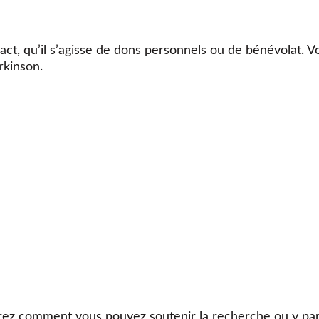
ct, qu’il s’agisse de dons personnels ou de bénévolat. V
rkinson.
ez comment vous pouvez soutenir la recherche ou y part