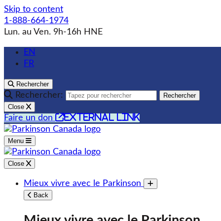
Skip to content
1-888-664-1974
Lun. au Ven. 9h-16h HNE
EN
FR
Rechercher
Rechercher:
Rechercher
Close
external link
Faire un don
Menu
Close
Mieux vivre avec le Parkinson
Toggle submenu
Back
Mieux vivre avec le Parkinson