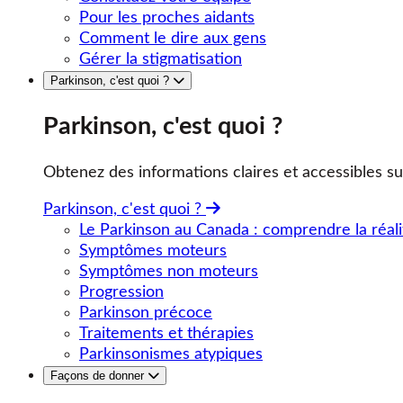
Pour les proches aidants
Comment le dire aux gens
Gérer la stigmatisation
Parkinson, c'est quoi ?
Parkinson, c'est quoi ?
Obtenez des informations claires et accessibles su
Parkinson, c'est quoi ?
Le Parkinson au Canada : comprendre la réali
Symptômes moteurs
Symptômes non moteurs
Progression
Parkinson précoce
Traitements et thérapies
Parkinsonismes atypiques
Façons de donner