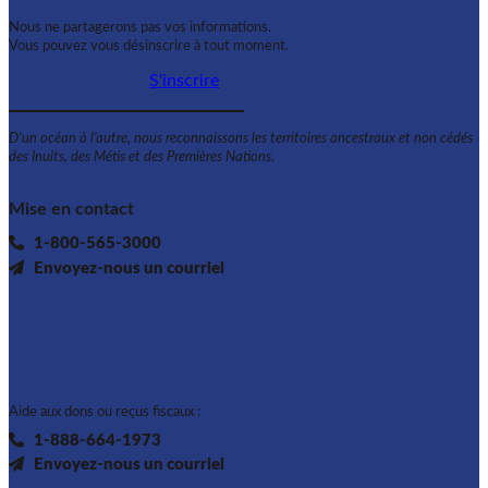
Nous ne partagerons pas vos informations.
Vous pouvez vous désinscrire à tout moment.
S'inscrire
D’un océan à l’autre, nous reconnaissons les territoires ancestraux et non cédés
des Inuits, des Métis et des Premières Nations.
Mise en contact
1-800-565-3000
Envoyez-nous un courriel
Aide aux dons ou reçus fiscaux :
1-888-664-1973
Envoyez-nous un courriel