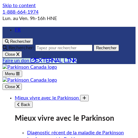
Skip to content
1-888-664-1974
Lun. au Ven. 9h-16h HNE
FR
Rechercher
Rechercher:
Rechercher
Close
external link
Faire un don
Menu
Close
Mieux vivre avec le Parkinson
Toggle submenu
Back
Mieux vivre avec le Parkinson
Diagnostic récent de la maladie de Parkinson