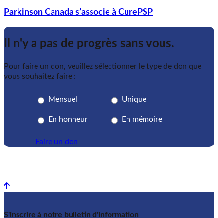
Parkinson Canada s’associe à CurePSP
Il n'y a pas de progrès sans vous.
Pour faire un don, veuillez sélectionner le type de don que
vous souhaitez faire :
Mensuel
Unique
En honneur
En mémoire
Faire un don
Back to top
S'inscrire à notre bulletin d'information