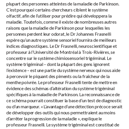
plupart des personnes atteintes de la maladie de Parkinson.
C’est pourquoi certains chercheurs ciblent le système
olfactif, afin de l’utiliser pour prédire qui développera la
maladie. Toutefois, comme il existe de nombreuses autres
raisons que la maladie de Parkinson pour lesquelles les
personnes perdent leur odorat, le Dr Johannes Frasnelli
espère qu’un autre système sensoriel fournira de meilleurs
indices diagnostiques. Le Dr Frasnelli, neuroscientifique et
professeur à l’Université de Montréal à Trois-Rivières, se
concentre sur le système chimiosensoriel trigéminal. Le
système trigéminal – dont la plupart des gens ignorent
l’existence – est une partie du système nerveux qui nous aide
à percevoir le piquant des piments ou la fraîcheur de la
menthe poivrée. Le professeur Frasnelli tente de mettre en
évidence des schémas d’altération du système trigéminal
spécifiques à la maladie de Parkinson. La reconnaissance de
ce schéma pourrait constituer la base d’un test de diagnostic
ou d’un marqueur. « L’avantage d’une détection précoce serait
de développer des outils qui nous permettraient au moins
d’arrêter la progression de la maladie », explique le
professeur Frasnelli. Le système trigéminal est constitué de