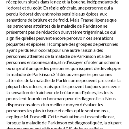
récepteurs situés dans le nez et la bouche, indépendants de
l’odorat et du goût. En règle générale, une personne qui a
perdu l’odorat devient moins sensible aux épices, aux
sensations de brûlure et de froid. Mais Frasnelli pense que
les personnes atteintes de la maladie de Parkinson ne
présentent pas de réduction du système trigéminal, ce qui
signifie qu’elles peuvent encore percevoir ces sensations
piquantes et épicées. Il compare des groupes de personnes
ayant perdu leur odorat pour une autre raison à des
personnes atteintes de la maladie de Parkinson et à des
personnes en bonne santé, afin d’essayer d’isoler un schéma
ou un profil unique des personnes qui risquent de développer
la maladie de Parkinson. S’il découvre que les personnes
atteintes de la maladie de Parkinson ne peuvent pas sentir la
plupart des odeurs, mais qu’elles peuvent toujours percevoir
la sensation de fraîcheur, de brûlure ou d’épices, les tests
pourraient fournir un bon marqueur de diagnostic. « Nous
disposerons alors d’un meilleur moyen d’évaluer les
personnes les plus à risque et celles qui le sont moins »,
explique M. Frasnelli. Cette évaluation est essentielle car,
lorsque la maladie de Parkinson est diagnostiquée, la plupart
des personnes ont déjà perdu 60 % de leurs cellules