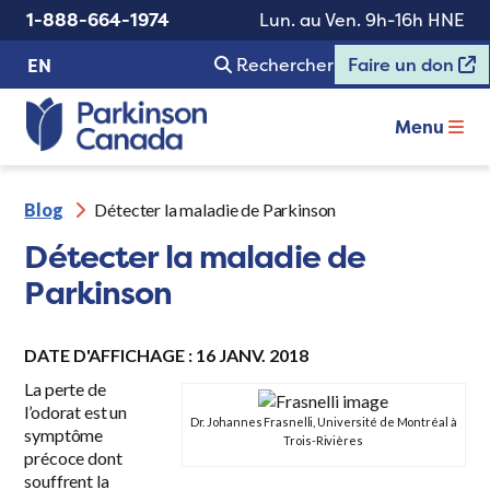
1-888-664-1974
Lun. au Ven. 9h-16h HNE
Rechercher
Faire un don
EN
Menu
Blog
Détecter la maladie de Parkinson
Détecter la maladie de
Parkinson
DATE D'AFFICHAGE : 16 JANV. 2018
La perte de
l’odorat est un
Dr. Johannes Frasnelli, Université de Montréal à
symptôme
Trois-Rivières
précoce dont
souffrent la