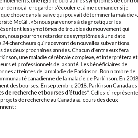
remblements, une rigidité ou d’autres symptômes de contrô
utour de moi, à le regarder s’écouler et à me demander si je
uelque chose dans la salive qui pouvait déterminer la maladie »,
rsité McGill. « Si nous parvenons à diagnostiquer les
présentent les symptômes de troubles du mouvement qui
on, nous pourrons retarder ces symptômes à une date
 24 chercheurs qui recevront de nouvelles subventions,
s des deux prochaines années. Chacun d’entre eux fera
rkinson, une maladie cérébrale complexe, et interprétera et
urs et professionnels de la santé. Les bénéficiaires de
onnes atteintes de la maladie de Parkinson. Bon nombre de
 communauté canadienne de la maladie de Parkinson. En 2018
ent des bourses. En septembre 2018, Parkinson Canada es
s de recherche et bourses d’études*.
Celles-ci représent
x projets de recherche au Canada au cours des deux
nnent :