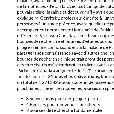
maladie, avant même qu’elles ne présentent des t
de la motricité. « J’étais là, avec tout ce liquide a
pouvais utiliser la salive et découvrir s’il y avait q
explique M. Gornitsky, professeur émérite à l’unive
personnes à un stade précoce, avant qu’elles ne 
accompagnent normalement la maladie de Parkins
ultérieure. Parkinson Canada attend beaucoup des
bourses de recherche et bourses d’études au cour
progresser nos connaissances sur la maladie de Pa
partagera ses connaissances avec d’autres cherche
bourses de recherche clinique traiteront des pers
ces chercheurs maintiendront leurs liens avec la
Parkinson Canada a augmenté de 10 % le financem
fier de soutenir
24
nouvelles subventions, bourse
un total de 1 274 382 $ pour soutenir de nouveau
prochaines années. Les nouvelles bourses compre
8 Subventions pour des projets pilotes
4 Bourses pour nouveaux chercheurs
3 bourses de recherche fondamentale