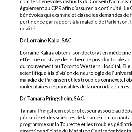
comités bénévoles distincts du Conseil d’administ
également au CPR afin d’assurer la continuité. Le 
bénévoles qui examine et classe les demandes de fi
pertinence par rapport à la maladie de Parkinson, f
qualité.
Dr. Lorraine Kalia, SAC
Lorraine Kalia a obtenu son doctorat en médecine et
effectué un stage de recherche postdoctorale au 
du mouvement au Toronto Western Hospital. Elle e
scientifique à la division de neurologie de l’unive
maladie de Parkinson et les troubles connexes, l’
moléculaires responsables de la neurodégénéresce
Dr. Tamara Pringsheim, SAC
Tamara Pringsheim est professeur associé au dépar
pédiatrie et des sciences de la santé communautair
programme sur la Tourette et les troubles pédiatri
directrice adjointe du Mathison Centre for Mental