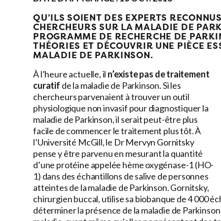
QU’ILS SOIENT DES EXPERTS RECONNUS
CHERCHEURS SUR LA MALADIE DE PAR
PROGRAMME DE RECHERCHE DE PARKI
THÉORIES ET DÉCOUVRIR UNE PIÈCE ES
MALADIE DE PARKINSON.
À l’heure actuelle, il
n’existe pas de traitement
curatif
de la maladie de Parkinson. Si les
chercheurs parvenaient à trouver un outil
physiologique non invasif pour diagnostiquer la
maladie de Parkinson, il serait peut-être plus
facile de commencer le traitement plus tôt. À
l’Université McGill, le Dr Mervyn Gornitsky
pense y être parvenu en mesurant la quantité
d’une protéine appelée hème oxygénase-1 (HO-
1) dans des échantillons de salive de personnes
atteintes de la maladie de Parkinson. Gornitsky,
chirurgien buccal, utilise sa biobanque de 4 000 éch
déterminer la présence de la maladie de Parkinson 