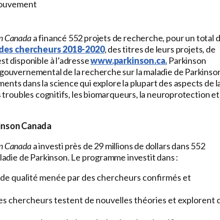
 mouvement
on Canada
a financé 552 projets de recherche, pour un total 
e des chercheurs 2018-2020
, des titres de leurs projets, de
st disponible à l’adresse
www.parkinson.ca.
Parkinson
n gouvernemental de la recherche sur la maladie de Parkinso
ents dans la science qui explore la plupart des aspects de l
s troubles cognitifs, les biomarqueurs, la neuroprotection et 
kinson Canada
on Canada
a investi près de 29 millions de dollars dans 552
aladie de Parkinson. Le programme investit dans :
de qualité menée par des chercheurs confirmés et
es chercheurs testent de nouvelles théories et explorent 