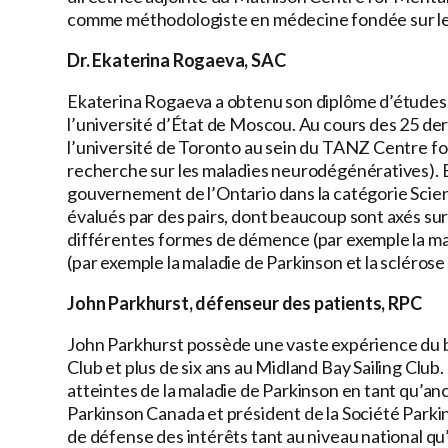
comme méthodologiste en médecine fondée sur le
Dr. Ekaterina Rogaeva, SAC
Ekaterina Rogaeva a obtenu son diplôme d’études 
l’université d’État de Moscou. Au cours des 25 de
l’université de Toronto au sein du TANZ Centre 
recherche sur les maladies neurodégénératives). E
gouvernement de l’Ontario dans la catégorie Scien
évalués par des pairs, dont beaucoup sont axés su
différentes formes de démence (par exemple la ma
(par exemple la maladie de Parkinson et la scléros
John Parkhurst, défenseur des patients, RPC
John Parkhurst possède une vaste expérience du b
Club et plus de six ans au Midland Bay Sailing Clu
atteintes de la maladie de Parkinson en tant qu’an
Parkinson Canada et président de la Société Parkins
de défense des intérêts tant au niveau national qu