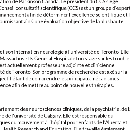
ration de Parkinson Canada. Le président du CCS siège
Conseil consultatif scientifique (CCS) est un groupe d’exper
nancement afin de déterminer l’excellence scientifique et l
ournissant ainsi une évaluation objective de la plus haute
 son internat en neurologie à l’université de Toronto. Elle 
Massachusetts General Hospital et un stage sur les trouble
st actuellement professeure adjointe et clinicienne
rsité de Toronto. Son programme de recherche est axé sur la
objectif étant de comprendre les principaux mécanismes
nce afin de mettre au point de nouvelles thérapies.
tement des neurosciences cliniques, de la psychiatrie, de l
e de l’université de Calgary. Elle est responsable du
ques du mouvement à l’hôpital pour enfants de l’Alberta et
 Health Research and Education. Elle travaille également