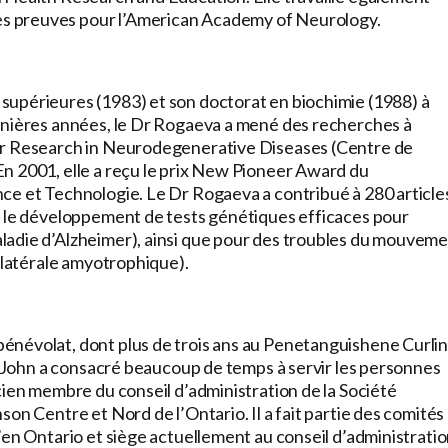
s preuves pour l’American Academy of Neurology.
supérieures (1983) et son doctorat en biochimie (1988) à
rnières années, le Dr Rogaeva a mené des recherches à
for Research in Neurodegenerative Diseases (Centre de
n 2001, elle a reçu le prix New Pioneer Award du
ce et Technologie. Le Dr Rogaeva a contribué à 280 article
r le développement de tests génétiques efficaces pour
ladie d’Alzheimer), ainsi que pour des troubles du mouvem
e latérale amyotrophique).
énévolat, dont plus de trois ans au Penetanguishene Curli
b. John a consacré beaucoup de temps à servir les personnes
cien membre du conseil d’administration de la Société
on Centre et Nord de l’Ontario. Il a fait partie des comités
’en Ontario et siège actuellement au conseil d’administrati