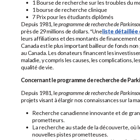
1 Bourse de recherche sur les troubles du
1 bourse de recherche clinique
7 Prix pour les étudiants diplômés
Depuis 1981, le
programme de recherche de Parkins
près de 29 millions de dollars. *Une
liste détaillé
leurs affiliations et des montants de financement e
Canada est le plus important bailleur de fonds no
au Canada. Les donateurs financent les investissem
maladie, y compris les causes, les complications, le
qualité de vie.
Concernant le programme de recherche de Par
Depuis 1981, le
programme de recherche de Parkins
projets visant à élargir nos connaissances sur la m
Recherche canadienne innovante et de gran
prometteurs.
La recherche au stade de la découverte, où l
nouvelles pistes prometteuses.