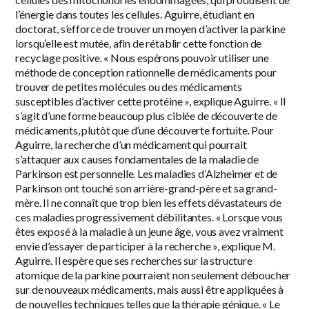
l’énergie dans toutes les cellules. Aguirre, étudiant en
doctorat, s’efforce de trouver un moyen d’activer la parkine
lorsqu’elle est mutée, afin de rétablir cette fonction de
recyclage positive. « Nous espérons pouvoir utiliser une
méthode de conception rationnelle de médicaments pour
trouver de petites molécules ou des médicaments
susceptibles d’activer cette protéine », explique Aguirre. « Il
s’agit d’une forme beaucoup plus ciblée de découverte de
médicaments, plutôt que d’une découverte fortuite. Pour
Aguirre, la recherche d’un médicament qui pourrait
s’attaquer aux causes fondamentales de la maladie de
Parkinson est personnelle. Les maladies d’Alzheimer et de
Parkinson ont touché son arrière-grand-père et sa grand-
mère. Il ne connaît que trop bien les effets dévastateurs de
ces maladies progressivement débilitantes. « Lorsque vous
êtes exposé à la maladie à un jeune âge, vous avez vraiment
envie d’essayer de participer à la recherche », explique M.
Aguirre. Il espère que ses recherches sur la structure
atomique de la parkine pourraient non seulement déboucher
sur de nouveaux médicaments, mais aussi être appliquées à
de nouvelles techniques telles que la thérapie génique. « Le