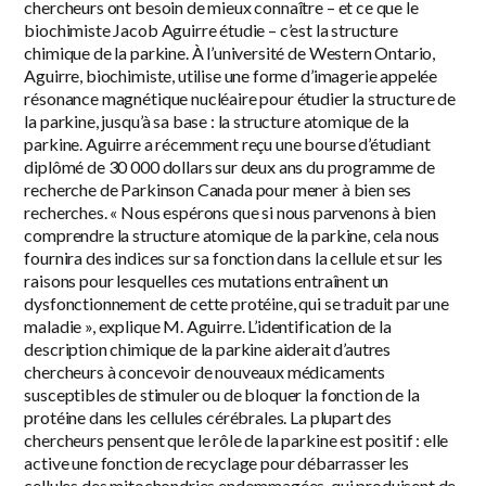
chercheurs ont besoin de mieux connaître – et ce que le
biochimiste Jacob Aguirre étudie – c’est la structure
chimique de la parkine. À l’université de Western Ontario,
Aguirre, biochimiste, utilise une forme d’imagerie appelée
résonance magnétique nucléaire pour étudier la structure de
la parkine, jusqu’à sa base : la structure atomique de la
parkine. Aguirre a récemment reçu une bourse d’étudiant
diplômé de 30 000 dollars sur deux ans du programme de
recherche de Parkinson Canada pour mener à bien ses
recherches. « Nous espérons que si nous parvenons à bien
comprendre la structure atomique de la parkine, cela nous
fournira des indices sur sa fonction dans la cellule et sur les
raisons pour lesquelles ces mutations entraînent un
dysfonctionnement de cette protéine, qui se traduit par une
maladie », explique M. Aguirre. L’identification de la
description chimique de la parkine aiderait d’autres
chercheurs à concevoir de nouveaux médicaments
susceptibles de stimuler ou de bloquer la fonction de la
protéine dans les cellules cérébrales. La plupart des
chercheurs pensent que le rôle de la parkine est positif : elle
active une fonction de recyclage pour débarrasser les
cellules des mitochondries endommagées, qui produisent de