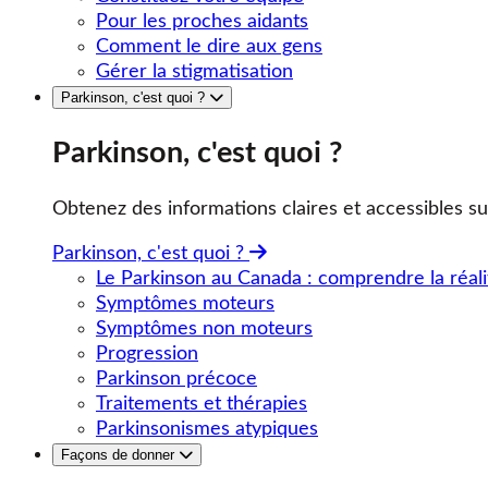
Pour les proches aidants
Comment le dire aux gens
Gérer la stigmatisation
Parkinson, c'est quoi ?
Parkinson, c'est quoi ?
Obtenez des informations claires et accessibles su
Parkinson, c'est quoi ?
Le Parkinson au Canada : comprendre la réali
Symptômes moteurs
Symptômes non moteurs
Progression
Parkinson précoce
Traitements et thérapies
Parkinsonismes atypiques
Façons de donner