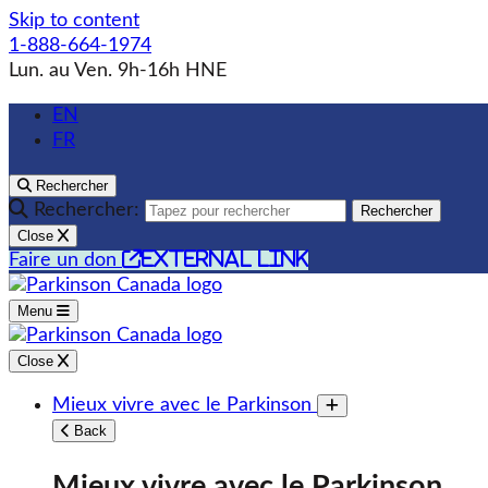
Skip to content
1-888-664-1974
Lun. au Ven. 9h-16h HNE
EN
FR
Rechercher
Rechercher:
Rechercher
Close
external link
Faire un don
Menu
Close
Mieux vivre avec le Parkinson
Toggle submenu
Back
Mieux vivre avec le Parkinson