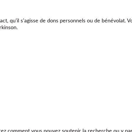
ct, qu’il s’agisse de dons personnels ou de bénévolat. V
rkinson.
ez comment vous pouvez soutenir la recherche ou y part