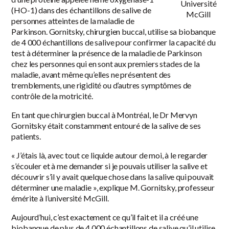
Université
(HO-1) dans des échantillons de salive de
McGill
personnes atteintes de la maladie de
Parkinson. Gornitsky, chirurgien buccal, utilise sa biobanque
de 4 000 échantillons de salive pour confirmer la capacité du
test à déterminer la présence de la maladie de Parkinson
chez les personnes qui en sont aux premiers stades de la
maladie, avant même qu’elles ne présentent des
tremblements, une rigidité ou d’autres symptômes de
contrôle de la motricité.
En tant que chirurgien buccal à Montréal, le Dr Mervyn
Gornitsky était constamment entouré de la salive de ses
patients.
« J’étais là, avec tout ce liquide autour de moi, à le regarder
s’écouler et à me demander si je pouvais utiliser la salive et
découvrir s’il y avait quelque chose dans la salive qui pouvait
déterminer une maladie », explique M. Gornitsky, professeur
émérite à l’université McGill.
Aujourd’hui, c’est exactement ce qu’il fait et il a créé une
biobanque de plus de 4 000 échantillons de salive qu’il utilise