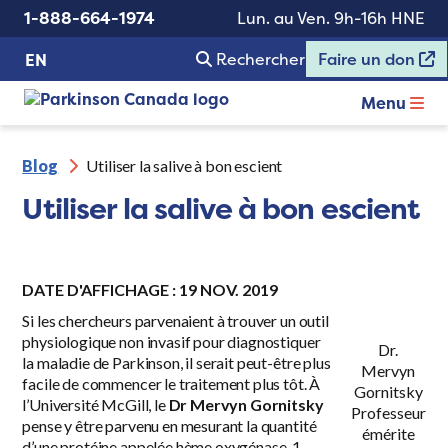
1-888-664-1974
Lun. au Ven. 9h-16h HNE
Rechercher
Faire un don
EN
Menu
Blog
Utiliser la salive à bon escient
Utiliser la salive à bon escient
DATE D'AFFICHAGE : 19 NOV. 2019
Si les chercheurs parvenaient à trouver un outil
physiologique non invasif pour diagnostiquer
Dr.
la maladie de Parkinson, il serait peut-être plus
Mervyn
facile de commencer le traitement plus tôt. À
Gornitsky
l’Université McGill, le
Dr Mervyn Gornitsky
Professeur
pense y être parvenu en mesurant la quantité
émérite
d’une protéine appelée hème oxygénase-1