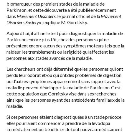
biomarqueur des premiers stades de la maladie de
Parkinson, et cette découverte a été publiée récemment
dans
Movement Disorders,
le journal officiel de la
Movement
Disorders Society
« , explique M. Gornitsky.
Aujourd’hui, il affine le test pour diagnostiquer la maladie de
Parkinson encore plus tôt, chez des personnes qui ne
présentent encore aucun des symptômes moteurs tels que la
raideur, les tremblements ou la rigidité qui affectent les
personnes aux stades avancés de la maladie.
Les chercheurs ont déjà déterminé que les personnes qui ont
perdu leur odorat et/ou qui ont des problèmes de digestion
ou d’autres symptômes apparemment sans rapport avec la
maladie peuvent développer la maladie de Parkinson. C’est
cette population que Gornitsky vise dans ses recherches,
ainsi que les personnes ayant des antécédents familiaux de la
maladie.
Si ces personnes étaient diagnostiquées à un stade précoce,
elles pourraient commencer à prendre de la lévodopa
immédiatement ou bénéficier de tout nouveau médicament