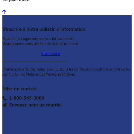
Back to top
S'inscrire à notre bulletin d'information
Nous ne partagerons pas vos informations.
Vous pouvez vous désinscrire à tout moment.
S'inscrire
D’un océan à l’autre, nous reconnaissons les territoires ancestraux et non cédés
des Inuits, des Métis et des Premières Nations.
Mise en contact
1-800-565-3000
Envoyez-nous un courriel