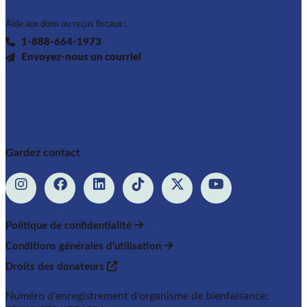
Aide aux dons ou reçus fiscaux :
1-888-664-1973
Envoyez-nous un courriel
Gardez contact
Politique de confidentialité
Conditions générales d'utilisation
Droits des donateurs
Numéro d'enregistrement d'organisme de bienfaisance: