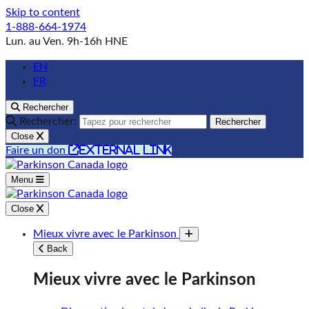
Skip to content
1-888-664-1974
Lun. au Ven. 9h-16h HNE
EN
FR
Rechercher
Rechercher:
Rechercher
Close
external link
Faire un don
Menu
Close
Mieux vivre avec le Parkinson
Toggle submenu
Back
Mieux vivre avec le Parkinson