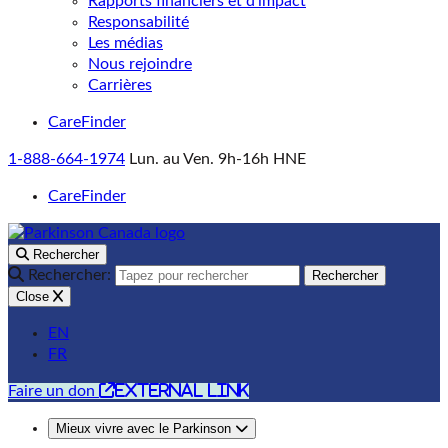
Rapports financiers et d’impact
Responsabilité
Les médias
Nous rejoindre
Carrières
CareFinder
1-888-664-1974
Lun. au Ven. 9h-16h HNE
CareFinder
Rechercher
Rechercher:
Rechercher
Close
EN
FR
external link
Faire un don
Mieux vivre avec le Parkinson