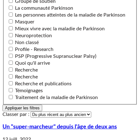
Groupe de soutien
La communauté Parkinson
Les personnes atteintes de la maladie de Parkinson
Masquer
Mieux vivre avec la maladie de Parkinson
Neuroprotection
Non classé
Profile - Research
PSP (Progressive Supranuclear Palsy)
Quoi qu'il arrive
Recherche
Recherche
Recherche et publications
Témoignages
Traitement de la maladie de Parkinson
Appliquer les filtres
changing the order will reload the page
Classer par :
Un "super-marcheur" depuis l'âge de deux ans
12 juill. 2022