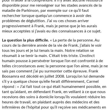
pour m’aider à la comprendre. Il n’y avait aucune ressource
disponible pour me renseigner sur les stades avancés de la
maladie de Parkinson, par exemple sur ce qu’il faut
rechercher lorsque quelqu’un commence à avoir des
problèmes de déglutition. J’ai vu ces choses arriver
progressivement à Frank, mais je pense que je les aurais
mieux acceptées si j’avais eu des connaissances à ce sujet.
La question la plus difficile.
« La perte de la personne. Au
cours de la dernière année de la vie de Frank, j’allais le voir
tous les jours et je lui tenais la main. Notre relation se
résumait à se tenir la main. C’était très triste. L’instinct
humain pousse à persévérer lorsque l’on est confronté à de
telles circonstances avec la personne que l’on aime, mais je ne
sais pas comment j’ai pu surmonter cette épreuve. Frank
Boosamra est décédé en juillet 2008. Lorsqu’on lui demande
s’il y a quelque chose qu’elle ferait différemment, Carmel
répond : « J’ai fait tout ce qui était humainement possible, en
tant qu’aidant, en défendant Frank, en veillant à ce que nous
recevions des soins à domicile lorsqu’ils voulaient réduire les
heures de travail, en plaidant auprès des médecins et des
infirmières de l’hôpital pour qu’il reçoive ses médicaments en