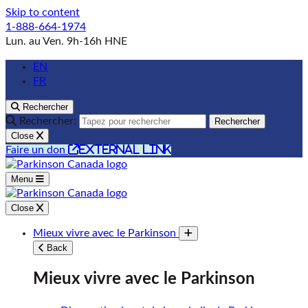
Skip to content
1-888-664-1974
Lun. au Ven. 9h-16h HNE
EN
FR
Rechercher
Rechercher:
Rechercher
Close
external link
Faire un don
Menu
Close
Mieux vivre avec le Parkinson
Toggle submenu
Back
Mieux vivre avec le Parkinson