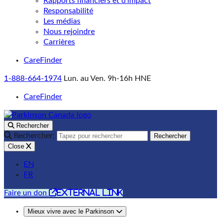
Rapports financiers et d’impact
Responsabilité
Les médias
Nous rejoindre
Carrières
CareFinder
1-888-664-1974
Lun. au Ven. 9h-16h HNE
CareFinder
Rechercher
Rechercher:
Rechercher
Close
EN
FR
external link
Faire un don
Mieux vivre avec le Parkinson