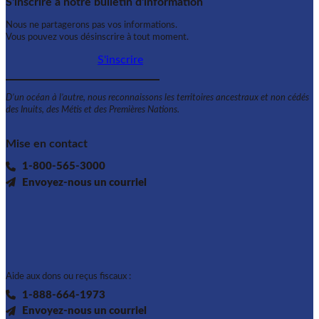
S'inscrire à notre bulletin d'information
Nous ne partagerons pas vos informations.
Vous pouvez vous désinscrire à tout moment.
S'inscrire
D’un océan à l’autre, nous reconnaissons les territoires ancestraux et non cédés
des Inuits, des Métis et des Premières Nations.
Mise en contact
1-800-565-3000
Envoyez-nous un courriel
Aide aux dons ou reçus fiscaux :
1-888-664-1973
Envoyez-nous un courriel