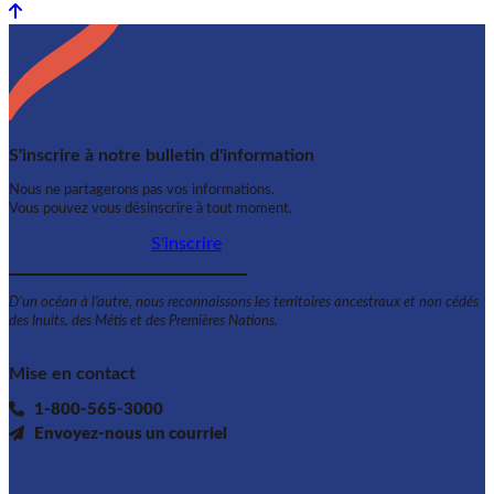
Back to top
S'inscrire à notre bulletin d'information
Nous ne partagerons pas vos informations.
Vous pouvez vous désinscrire à tout moment.
S'inscrire
D’un océan à l’autre, nous reconnaissons les territoires ancestraux et non cédés
des Inuits, des Métis et des Premières Nations.
Mise en contact
1-800-565-3000
Envoyez-nous un courriel