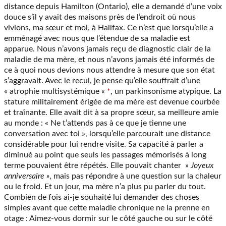
distance depuis Hamilton (Ontario), elle a demandé d’une voix
douce s’il y avait des maisons près de l’endroit où nous
vivions, ma sœur et moi, à Halifax. Ce n’est que lorsqu’elle a
emménagé avec nous que l’étendue de sa maladie est
apparue. Nous n’avons jamais reçu de diagnostic clair de la
maladie de ma mère, et nous n’avons jamais été informés de
ce à quoi nous devions nous attendre à mesure que son état
s’aggravait. Avec le recul, je pense qu’elle souffrait d’une
« atrophie multisystémique «
*
, un parkinsonisme atypique. La
stature militairement érigée de ma mère est devenue courbée
et traînante. Elle avait dit à sa propre sœur, sa meilleure amie
au monde : « Ne t’attends pas à ce que je tienne une
conversation avec toi », lorsqu’elle parcourait une distance
considérable pour lui rendre visite. Sa capacité à parler a
diminué au point que seuls les passages mémorisés à long
terme pouvaient être répétés. Elle pouvait chanter »
Joyeux
anniversaire »
, mais pas répondre à une question sur la chaleur
ou le froid. Et un jour, ma mère n’a plus pu parler du tout.
Combien de fois ai-je souhaité lui demander des choses
simples avant que cette maladie chronique ne la prenne en
otage : Aimez-vous dormir sur le côté gauche ou sur le côté