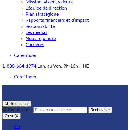
Mission, vision, valeurs
L’équipe de direction
Plan stratégique
Rapports financiers et d’impact
Responsabilité
Les médias
Nous rejoindre
Carrières
CareFinder
1-888-664-1974
Lun. au Ven. 9h-16h HNE
CareFinder
Rechercher
Rechercher:
Rechercher
Close
EN