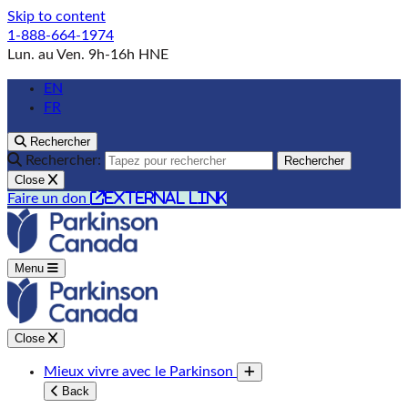
Skip to content
1-888-664-1974
Lun. au Ven. 9h-16h HNE
EN
FR
Rechercher
Rechercher:
Rechercher
Close
external link
Faire un don
Menu
Close
Mieux vivre avec le Parkinson
Toggle submenu
Back