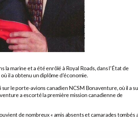
s la marine et a été enrôlé à Royal Roads, dans l’État de
n, où il a obtenu un diplôme d’économie.
vi sur le porte-avions canadien NCSM Bonaventure, où il a su
aventure a escorté la première mission canadienne de
se souvient de nombreux « amis absents et camarades tombés 