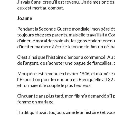
J’avais 6 ans lorsqu’il est revenu. Un de mes oncles
eux est mort au combat.
Joanne
Pendant la Seconde Guerre mondiale, mon père étai
toujours chez ses parents, mais elle travaillait 
d’aider le moral des soldats, les gens étaient enco
d’inciter ma mère à écrire à son oncle Jim, un céliba
C’est ainsi que l’histoire d’amour a commencé. Au bou
de l’argent, de s’acheter une bague de fiançailles, ce
Mon père est revenu en février 1946, et ma mère e
l’Exposition pour le rencontrer. Bien qu’elle ait 32
et formaient le couple le plus heureux.
Cinquante ans plus tard, mon fils m’a demandé s’il
femme en mariage.
Il a dit qu’il avait toujours aimé leur histoire (et vo