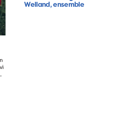
Welland, ensemble
un
vi
,