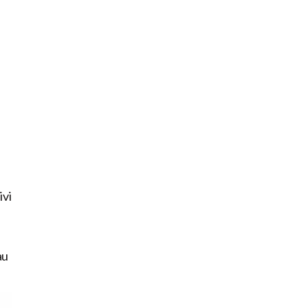
ivi
au