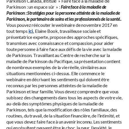
Parkinson Canada, intitulé » Faire face à la maladie de
Parkinson : un espace sûr » :
Faire face à la maladie de
Parkinson : Stratégies pour la personne atteinte de la maladie de
Parkinson, le partenaire de soins et les professionnels de la santé.
.
Vous pouvez réécouter le webinaire de novembre 2017 en
tout temps
ici.
Elaine Book, travailleuse sociale et
présentatrice experte, propose des approches spécifiques,
transmises avec connaissance et compassion, pour aider
toute personne à faire face aux défis de la vie avec la maladie
de Parkinson. Travaillant au Centre de recherche sur la
maladie de Parkinson du Pacifique, sa présentation contient
de nombreux exemples de la vie réelle, similaires aux
situations mentionnées ci-dessus. Elle commence le
webinaire en décrivant les sentiments qui doivent être
reconnus par les personnes atteintes de la maladie de
Parkinson et leur famille. Vous devez comprendre que vous
subissez des changements dans tous les aspects de votre vie,
au-delà des symptômes physiques de la maladie de
Parkinson, tels que la modification des rôles familiaux, des
routines, du travail, de la situation financière, de l’intimité, et
que vous devez faire face à un avenir inconnu. Les sentiments
qui en résultent peuvent être le choc, la peur, l’anxiété, le