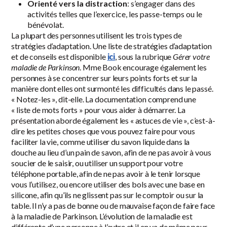
Orienté vers la distraction
: s’engager dans des
activités telles que l’exercice, les passe-temps ou le
bénévolat.
La plupart des personnes utilisent les trois types de
stratégies d’adaptation. Une liste de stratégies d’adaptation
et de conseils est disponible
ici
, sous la rubrique
Gérer votre
maladie de Parkinson
. Mme Book encourage également les
personnes à se concentrer sur leurs points forts et sur la
manière dont elles ont surmonté les difficultés dans le passé.
« Notez-les », dit-elle. La documentation comprend une
« liste de mots forts » pour vous aider à démarrer. La
présentation aborde également les « astuces de vie », c’est-à-
dire les petites choses que vous pouvez faire pour vous
faciliter la vie, comme utiliser du savon liquide dans la
douche au lieu d’un pain de savon, afin de ne pas avoir à vous
soucier de le saisir, ou utiliser un support pour votre
téléphone portable, afin de ne pas avoir à le tenir lorsque
vous l’utilisez, ou encore utiliser des bols avec une base en
silicone, afin qu’ils ne glissent pas sur le comptoir ou sur la
table. Il n’y a pas de bonne ou de mauvaise façon de faire face
à la maladie de Parkinson. L’évolution de la maladie est
différente d’une personne à l’autre et il en va de même pour