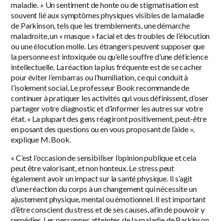
maladie. » Un sentiment de honte ou de stigmatisation est
souvent lié aux symptômes physiques visibles de la maladie
de Parkinson, tels que les tremblements, une démarche
maladroite, un « masque » facial et des troubles de l’élocution
ou une élocution molle. Les étrangers peuvent supposer que
la personne est intoxiquée ou qu’elle souffre d’une déficience
intellectuelle. La réaction la plus fréquente est de se cacher
pour éviter l’embarras ou l’humiliation, ce qui conduit à
l’isolement social. Le professeur Book recommande de
continuer à pratiquer les activités qui vous définissent, d’oser
partager votre diagnostic et d’informer les autres sur votre
état. « La plupart des gens réagiront positivement, peut-être
en posant des questions ou en vous proposant de l’aide »,
explique M. Book.
« C’est l’occasion de sensibiliser l’opinion publique et cela
peut être valorisant, et non honteux. Le stress peut
également avoir un impact sur la santé physique. Il s’agit
d’une réaction du corps à un changement qui nécessite un
ajustement physique, mental ou émotionnel. Il est important
d’être conscient du stress et de ses causes, afin de pouvoir y
remédier. Les personnes atteintes de la maladie de Parkinson