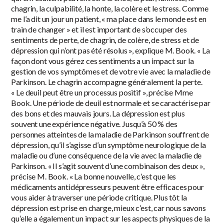
chagrin, la culpabilité, la honte, la colère et le stress. Comme
me l’a dit un jour un patient, « ma place dans le monde est en
train de changer » et il est important de s’occuper des
sentiments de perte, de chagrin, de colère, de stress et de
dépression qui n’ont pas été résolus », explique M. Book. « La
façon dont vous gérez ces sentiments a un impact sur la
gestion de vos symptômes et de votre vie avec la maladie de
Parkinson. Le chagrin accompagne généralement la perte.
« Le deuil peut être un processus positif », précise Mme
Book. Une période de deuil est normale et se caractérise par
des bons et des mauvais jours. La dépression est plus
souvent une expérience négative. Jusqu’à 50 % des
personnes atteintes de la maladie de Parkinson souffrent de
dépression, qu’il s’agisse d’un symptôme neurologique de la
maladie ou d’une conséquence de la vie avec la maladie de
Parkinson. « Il s’agit souvent d’une combinaison des deux »,
précise M. Book. « La bonne nouvelle, c’est que les
médicaments antidépresseurs peuvent être efficaces pour
vous aider à traverser une période critique. Plus tôt la
dépression est prise en charge, mieux c’est, car nous savons
qu’elle a également un impact sur les aspects physiques de la