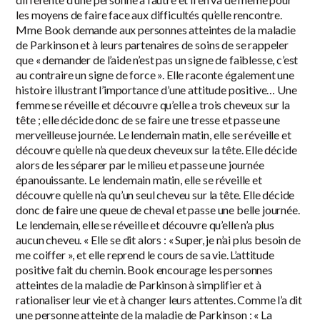
les moyens de faire face aux difficultés qu’elle rencontre.
Mme Book demande aux personnes atteintes de la maladie
de Parkinson et à leurs partenaires de soins de se rappeler
que « demander de l’aide n’est pas un signe de faiblesse, c’est
au contraire un signe de force ». Elle raconte également une
histoire illustrant l’importance d’une attitude positive… Une
femme se réveille et découvre qu’elle a trois cheveux sur la
tête ; elle décide donc de se faire une tresse et passe une
merveilleuse journée. Le lendemain matin, elle se réveille et
découvre qu’elle n’a que deux cheveux sur la tête. Elle décide
alors de les séparer par le milieu et passe une journée
épanouissante. Le lendemain matin, elle se réveille et
découvre qu’elle n’a qu’un seul cheveu sur la tête. Elle décide
donc de faire une queue de cheval et passe une belle journée.
Le lendemain, elle se réveille et découvre qu’elle n’a plus
aucun cheveu. « Elle se dit alors : « Super, je n’ai plus besoin de
me coiffer », et elle reprend le cours de sa vie. L’attitude
positive fait du chemin. Book encourage les personnes
atteintes de la maladie de Parkinson à simplifier et à
rationaliser leur vie et à changer leurs attentes. Comme l’a dit
une personne atteinte de la maladie de Parkinson : « La