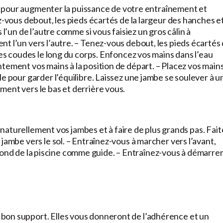
eau pour augmenter la puissance de votre entraînement et
z-vous debout, les pieds écartés de la largeur des hanches e
 l’un de l’autre comme si vous faisiez un gros câlin à
t l’un vers l’autre. – Tenez-vous debout, les pieds écartés
les coudes le long du corps. Enfoncez vos mains dans l’eau
tement vos mains à la position de départ. – Placez vos main
e pour garder l’équilibre. Laissez une jambe se soulever à u
ent vers le bas et derrière vous.
er naturellement vos jambes et à faire de plus grands pas. Fait
jambe vers le sol. – Entraînez-vous à marcher vers l’avant,
 au fond de la piscine comme guide. – Entraînez-vous à démarre
bon support. Elles vous donneront de l’adhérence et un