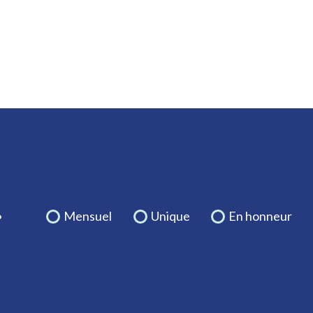
.
Mensuel
Unique
En honneur