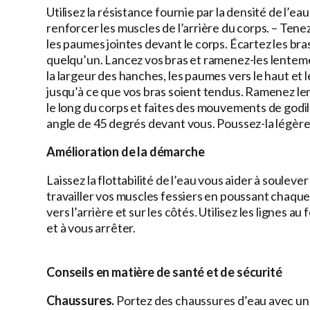
Utilisez la résistance fournie par la densité de l’
renforcer les muscles de l’arrière du corps. – Tene
les paumes jointes devant le corps. Écartez les bras
quelqu’un. Lancez vos bras et ramenez-les lentemen
la largeur des hanches, les paumes vers le haut et 
jusqu’à ce que vos bras soient tendus. Ramenez len
le long du corps et faites des mouvements de godill
angle de 45 degrés devant vous. Poussez-la légèrem
Amélioration de la démarche
Laissez la flottabilité de l’eau vous aider à soulev
travailler vos muscles fessiers en poussant chaque 
vers l’arrière et sur les côtés. Utilisez les lignes
et à vous arrêter.
Conseils en matière de santé et de sécurité
Chaussures.
Portez des chaussures d’eau avec un 