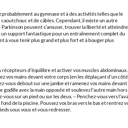
 probablement au gymnase et à des activités telles que le
n caoutchouc et de câbles. Cependant, il existe un autre
e Parkinson peuvent s’amuser, trouver la liberté et atteindr
 est un support fantastique pour un entraînement complet du
nt à vous tenir plus grand et plus fort et à bouger plus
s récepteurs d’équilibre et activer vos muscles abdominaux.
ez vos mains devant votre corps (en les déplaçant d’un côté
enez-vous debout sur une jambe et ramenez vos mains devant
e godille avec la main opposée et soulevez l’autre main hors
sez-vous sur un pied ou sur les deux. – Penchez-vous vers l’av
fond de la piscine. Poussez vos bras vers le bas et rentrez v
ieds sous vous et vous redresser.