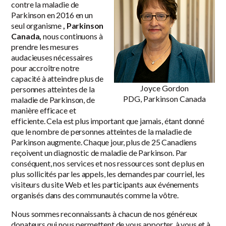
contre la maladie de
Parkinson en 2016 en un
seul organisme
, Parkinson
Canada,
nous continuons à
prendre les mesures
audacieuses nécessaires
pour accroître notre
capacité à atteindre plus de
Joyce Gordon
personnes atteintes de la
PDG, Parkinson Canada
maladie de Parkinson, de
manière efficace et
efficiente. Cela est plus important que jamais, étant donné
que le nombre de personnes atteintes de la maladie de
Parkinson augmente. Chaque jour, plus de 25 Canadiens
reçoivent un diagnostic de maladie de Parkinson. Par
conséquent, nos services et nos ressources sont de plus en
plus sollicités par les appels, les demandes par courriel, les
visiteurs du site Web et les participants aux événements
organisés dans des communautés comme la vôtre.
Nous sommes reconnaissants à chacun de nos généreux
donateurs qui nous permettent de vous apporter, à vous et à