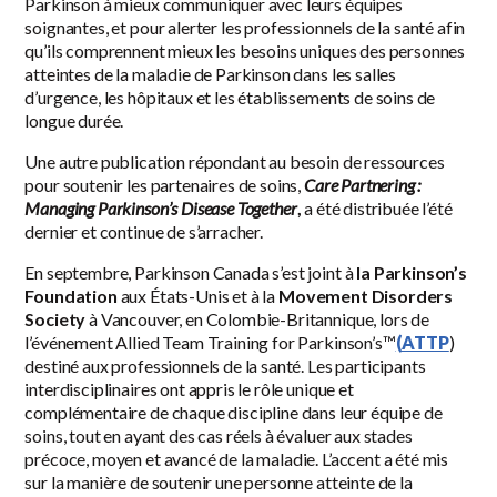
Parkinson à mieux communiquer avec leurs équipes
soignantes, et pour alerter les professionnels de la santé afin
qu’ils comprennent mieux les besoins uniques des personnes
atteintes de la maladie de Parkinson dans les salles
d’urgence, les hôpitaux et les établissements de soins de
longue durée.
Une autre publication répondant au besoin de ressources
pour soutenir les partenaires de soins,
Care Partnering :
Managing Parkinson’s Disease Together
,
a été distribuée l’été
dernier et continue de s’arracher.
En septembre, Parkinson Canada s’est joint à
la
Parkinson’s
Foundation
aux États-Unis et à la
Movement Disorders
Society
à Vancouver, en Colombie-Britannique, lors de
l’événement Allied Team Training for Parkinson’s™
(ATTP
)
destiné aux professionnels de la santé. Les participants
interdisciplinaires ont appris le rôle unique et
complémentaire de chaque discipline dans leur équipe de
soins, tout en ayant des cas réels à évaluer aux stades
précoce, moyen et avancé de la maladie. L’accent a été mis
sur la manière de soutenir une personne atteinte de la