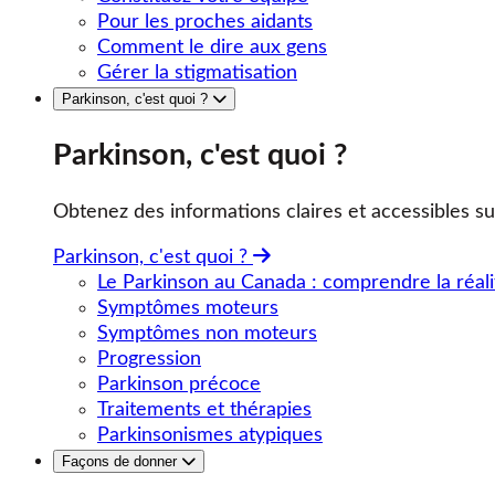
Pour les proches aidants
Comment le dire aux gens
Gérer la stigmatisation
Parkinson, c'est quoi ?
Parkinson, c'est quoi ?
Obtenez des informations claires et accessibles su
Parkinson, c'est quoi ?
Le Parkinson au Canada : comprendre la réali
Symptômes moteurs
Symptômes non moteurs
Progression
Parkinson précoce
Traitements et thérapies
Parkinsonismes atypiques
Façons de donner