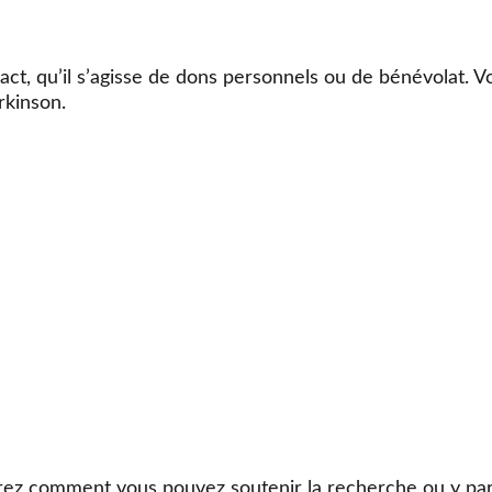
ct, qu’il s’agisse de dons personnels ou de bénévolat. V
rkinson.
ez comment vous pouvez soutenir la recherche ou y part