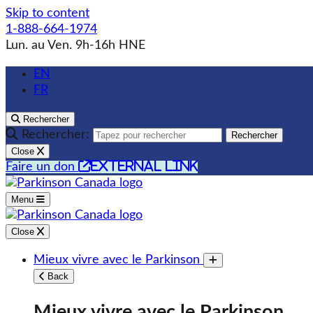
Skip to content
1-888-664-1974
Lun. au Ven. 9h-16h HNE
EN
FR
Rechercher
Rechercher:
Rechercher
Close
external link
Faire un don
Menu
Close
Mieux vivre avec le Parkinson
Toggle submenu
Back
Mieux vivre avec le Parkinson