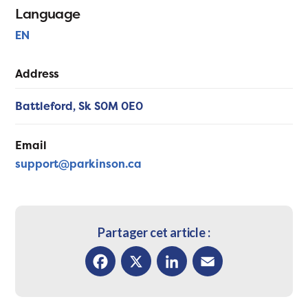
Language
EN
Address
Battleford,
Sk
S0M 0E0
Email
support@parkinson.ca
Partager cet article :
Facebook
X
LinkedIn
Email