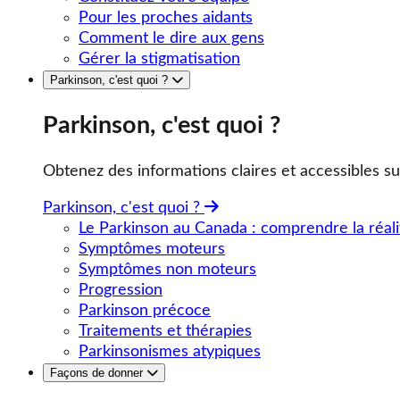
Pour les proches aidants
Comment le dire aux gens
Gérer la stigmatisation
Parkinson, c'est quoi ?
Parkinson, c'est quoi ?
Obtenez des informations claires et accessibles su
Parkinson, c'est quoi ?
Le Parkinson au Canada : comprendre la réali
Symptômes moteurs
Symptômes non moteurs
Progression
Parkinson précoce
Traitements et thérapies
Parkinsonismes atypiques
Façons de donner