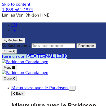
Skip to content
1-888-664-1974
Lun. au Ven. 9h-16h HNE
EN
FR
Rechercher
Rechercher:
Rechercher
Close
external link
Faire un don
Menu
Close
Mieux vivre avec le Parkinson
Toggle submenu
Back
Mieux vivre avec le Parkinson