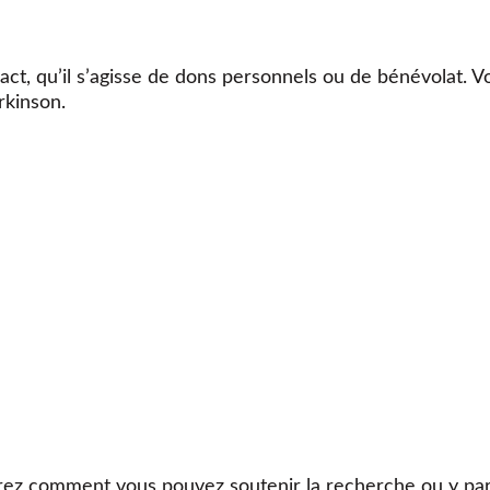
ct, qu’il s’agisse de dons personnels ou de bénévolat. V
rkinson.
ez comment vous pouvez soutenir la recherche ou y part