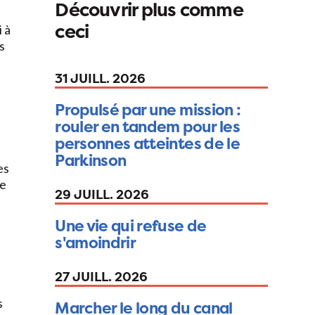
Découvrir plus comme
ceci
 à
s
31 JUILL. 2026
Propulsé par une mission :
rouler en tandem pour les
personnes atteintes de le
Parkinson
es
le
29 JUILL. 2026
Une vie qui refuse de
s'amoindrir
27 JUILL. 2026
s
Marcher le long du canal