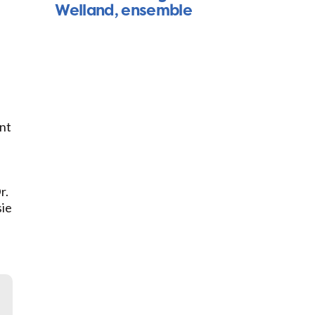
Welland, ensemble
ent
r.
sie