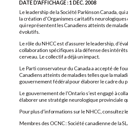
DATE D'AFFICHAGE : 1 DÉC. 2008
Le leadership de la Société Parkinson Canada, qui a
la création d’Organismes caritatifs neurologiques
qui représentent les Canadiens atteints de maladie
évolutifs.
Le rôle du NHCC est d’assurer le leadership, d’év
collaboration spécifiques à la défense des intérêts,
cerveau. Le collectif a déjà un impact.
Le Parti conservateur du Canada a accepté de fourn
Canadiens atteints de maladies telles que la mala
gouvernement fédéral pour élaborer le cadre du
Le gouvernement de l’Ontario s’est engagé à colla
élaborer une stratégie neurologique provinciale qu
Pour plus d’informations sur le NHCC, consultez le
Membres des OCNC :
Société canadienne de la S