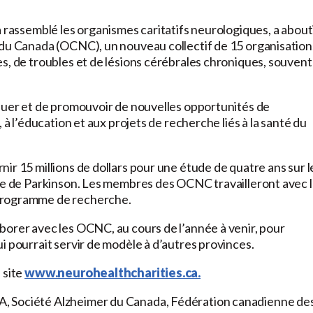
 rassemblé les organismes caritatifs neurologiques, a abouti
 du Canada (OCNC), un nouveau collectif de 15 organisation
s, de troubles et de lésions cérébrales chroniques, souvent
aluer et de promouvoir de nouvelles opportunités de
 à l’éducation et aux projets de recherche liés à la santé du
ir 15 millions de dollars pour une étude de quatre ans sur l
die de Parkinson. Les membres des OCNC travailleront avec 
 programme de recherche.
borer avec les OCNC, au cours de l’année à venir, pour
i pourrait servir de modèle à d’autres provinces.
 site
www.neurohealthcharities.ca.
LA, Société Alzheimer du Canada, Fédération canadienne de