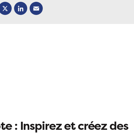
ok
X
LinkedIn
Email
e : Inspirez et créez des