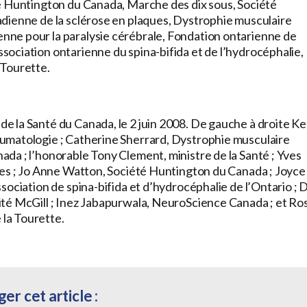
é Huntington du Canada, Marche des dix sous, Société
dienne de la sclérose en plaques, Dystrophie musculaire
ne pour la paralysie cérébrale, Fondation ontarienne de
ociation ontarienne du spina-bifida et de l’hydrocéphalie,
 Tourette.
 la Santé du Canada, le 2 juin 2008. De gauche à droite K
umatologie ; Catherine Sherrard, Dystrophie musculaire
da ; l’honorable Tony Clement, ministre de la Santé ; Yves
ues ; Jo Anne Watton, Société Huntington du Canada ; Joyce
ociation de spina-bifida et d’hydrocéphalie de l’Ontario ; D
té McGill ; Inez Jabapurwala, NeuroScience Canada ; et Ro
la Tourette.
er cet article :