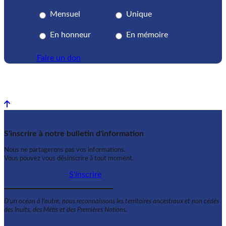
Mensuel
Unique
En honneur
En mémoire
Faire un don
Back to top
S'inscrire à notre bulletin d'information
Nous ne partagerons pas vos informations.
Vous pouvez vous désinscrire à tout moment.
S'inscrire
D’un océan à l’autre, nous reconnaissons les territoires ancestraux et non cédés
des Inuits, des Métis et des Premières Nations.