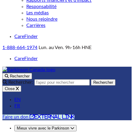
Rapports financiers et d’impact
Responsabilité
Les médias
Nous rejoindre
Carrières
CareFinder
1-888-664-1974
Lun. au Ven. 9h-16h HNE
CareFinder
Rechercher
Rechercher:
Rechercher
Close
EN
FR
external link
Faire un don
Mieux vivre avec le Parkinson