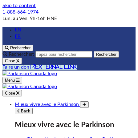
Skip to content
1-888-664-1974
Lun. au Ven. 9h-16h HNE
EN
FR
Rechercher
Rechercher:
Rechercher
Close
external link
Faire un don
Menu
Close
Mieux vivre avec le Parkinson
Toggle submenu
Back
Mieux vivre avec le Parkinson