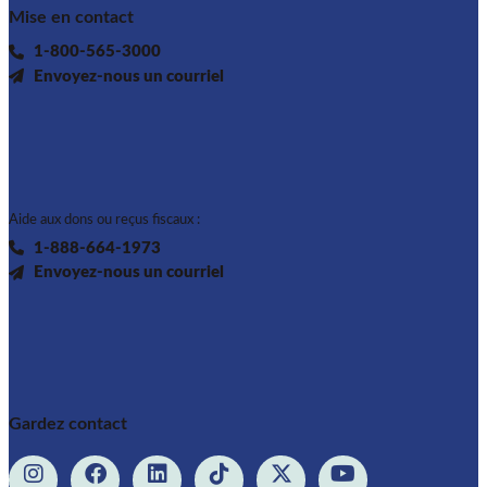
Mise en contact
1-800-565-3000
Envoyez-nous un courriel
Aide aux dons ou reçus fiscaux :
1-888-664-1973
Envoyez-nous un courriel
Gardez contact