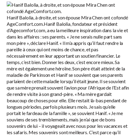
Hanif Balolia, à droite, et son épouse Mira Chen ont cofondé
AgeComfort.com.Hanif Balolia, fondateur et président
d’Agecomfort.com, a eu la meilleure inspiration dans la vie et
dans les affaires : ses parents. « Je ne serais nulle part sans
mon père », déclare Hanif. « Il m’a appris qu’il faut rendre la
pareille à ceux qui ont moins de chance, et pas
nécessairement en leur apportant un soutien financier. Le
temps, c’est bien. Donner les deux, c’est encore mieux. Sa
mère est également une héroïne. Son père était atteint de la
maladie de Parkinson et Hanif se souvient que ses parents
parlaient de cette maladie lorsqu’il était jeune. Il se souvient
que sa mère prenait souvent l’avion pour l’Afrique de l’Est afin
de rendre visite à son grand-père. « Ma mère gardait
beaucoup de choses pour elle. Elle restait là-bas pendant de
longues périodes, parfois plusieurs mois. Je sais qu’elle
portait le fardeau de la famille », se souvient Hanif. « Je me
souviens de ses tremblements, mais je n’ai que de bons
souvenirs de lui – il voyageait avec nous pour les vacances et
les safaris. Mes souvenirs sont meilleurs. C’est parce qu’il