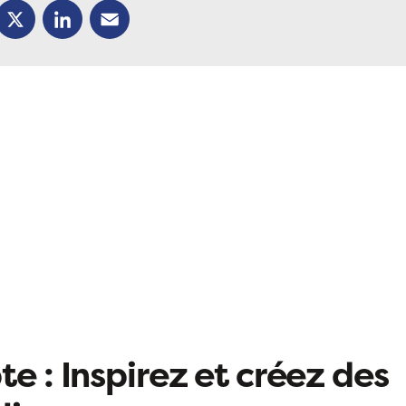
ok
X
LinkedIn
Email
e : Inspirez et créez des