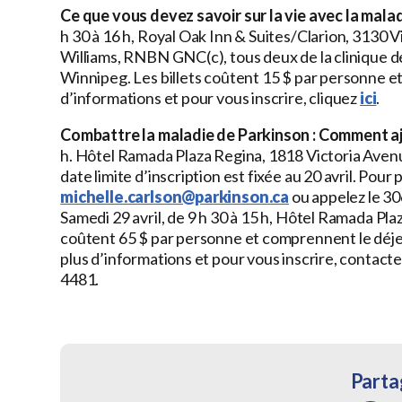
Ce que vous devez savoir sur la vie avec la mala
h 30 à 16 h, Royal Oak Inn & Suites/Clarion, 3130
Williams, RNBN GNC(c), tous deux de la clinique
Winnipeg. Les billets coûtent 15 $ par personne et la
d’informations et pour vous inscrire, cliquez
ici
.
Combattre la maladie de Parkinson : Comment ajo
h. Hôtel Ramada Plaza Regina, 1818 Victoria Avenue
date limite d’inscription est fixée au 20 avril. Pour
michelle.carlson@parkinson.ca
ou appelez le 3
Samedi 29 avril, de 9 h 30 à 15 h, Hôtel Ramada Pla
coûtent 65 $ par personne et comprennent le déjeune
plus d’informations et pour vous inscrire, contact
4481.
Partag