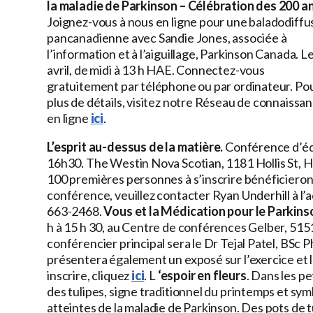
la maladie de Parkinson – Célébration des 200 a
Joignez-vous à nous en ligne pour une baladodiffu
pancanadienne avec Sandie Jones, associée à
l’information et à l’aiguillage, Parkinson Canada. L
avril, de midi à 13 h HAE. Connectez-vous
gratuitement par téléphone ou par ordinateur. Po
plus de détails, visitez notre Réseau de connaissa
en ligne
ici
.
L’esprit au-dessus de la matière.
Conférence d’éduc
16h30. The Westin Nova Scotian, 1181 Hollis St, Hali
100 premières personnes à s’inscrire bénéficieront 
conférence, veuillez contacter Ryan Underhill à l’
663-2468.
Vous et la Médication pour le Parkins
h à 15 h 30, au Centre de conférences Gelber, 515
conférencier principal sera le Dr Tejal Patel, BS
présentera également un exposé sur l’exercice et l
inscrire, cliquez
ici
. L
‘espoir en fleurs
. Dans les p
des tulipes, signe traditionnel du printemps et sym
atteintes de la maladie de Parkinson. Des pots de