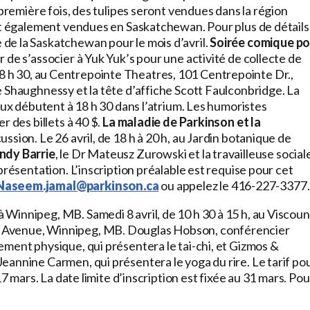
première fois, des tulipes seront vendues dans la région
ont également vendues en Saskatchewan. Pour plus de détails
 de la Saskatchewan pour le mois d’avril.
Soirée comique po
 de s’associer à Yuk Yuk’s pour une activité de collecte de
 de 18 h 30, au Centrepointe Theatres, 101 Centrepointe Dr.,
 Shaughnessy et la tête d’affiche Scott Faulconbridge. La
eux débutent à 18 h 30 dans l’atrium. Les humoristes
r des billets à 40 $.
La maladie de Parkinson et la
ssion. Le 26 avril, de 18 h à 20 h, au Jardin botanique de
ndy Barrie
, le Dr Mateusz Zurowski et la travailleuse social
présentation. L’inscription préalable est requise pour cet
Naseem.jamal@parkinson.ca
ou appelez le 416-227-3377.
Winnipeg, MB. Samedi 8 avril, de 10 h 30 à 15 h, au Viscoun
 Avenue, Winnipeg, MB. Douglas Hobson, conférencier
ment physique, qui présentera le tai-chi, et Gizmos &
eannine Carmen, qui présentera le yoga du rire. Le tarif po
17 mars. La date limite d’inscription est fixée au 31 mars. Pou