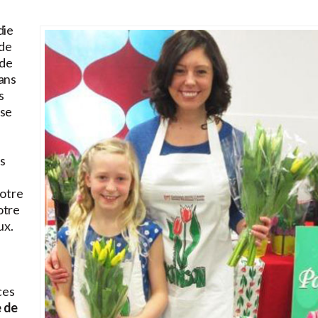
die
 de
 de
dans
s
 se
es
votre
otre
ux.
ces
 de