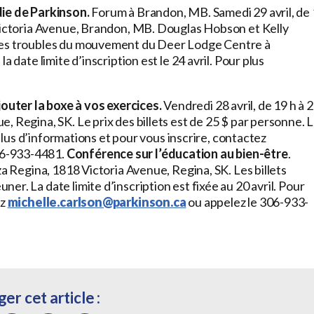
die de Parkinson.
Forum à Brandon, MB. Samedi 29 avril, de
 Victoria Avenue, Brandon, MB. Douglas Hobson et Kelly
 des troubles du mouvement du Deer Lodge Centre à
 date limite d’inscription est le 24 avril. Pour plus
uter la boxe à vos exercices.
Vendredi 28 avril, de 19 h à 
, Regina, SK. Le prix des billets est de 25 $ par personne. 
 plus d’informations et pour vous inscrire, contactez
06-933-4481.
Conférence sur l’éducation au bien-être
.
za Regina, 1818 Victoria Avenue, Regina, SK. Les billets
r. La date limite d’inscription est fixée au 20 avril. Pour
ez
michelle.carlson@parkinson.ca
ou appelez le 306-933-
er cet article :