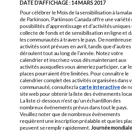
DATE D'AFFICHAGE : 14 MARS 2017
Pour célébrer le Mois de la sensibilisation à la mala
de Parkinson, Parkinson Canada offre une variété
possibilités d’apprentissage et d’activités uniques
collecte de fonds et de sensibilisation en ligne et 
les communautés à travers le pays. De nombreuse
activités sont prévues en avril, tandis que d’autres
déroulent tout au long de l’année. Notez votre
calendrier et inscrivez-vous dès maintenant aux
activités auxquelles vous aimeriez participer, car l
places pourraient être limitées. Pour connaître le
calendrier complet des activités organisées dans 
communauté, consultez la
carte interactive
de n
site web pour obtenir la liste des événements loca
La liste ci-dessous n’est qu’un échantillon des
nombreux événements prévus dans tout le pays.
Veuillez noter que de nombreux événements
requièrent une inscription préalable et que les pla
peuvent se remplir rapidement.
Journée mondiale