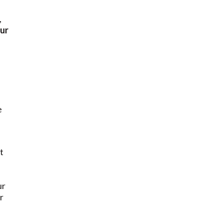
,
ur
e
t
ur
r