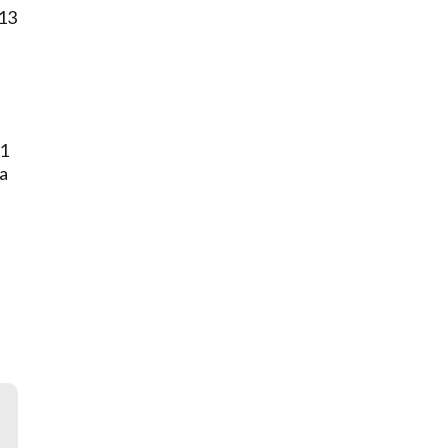
 13
21
La