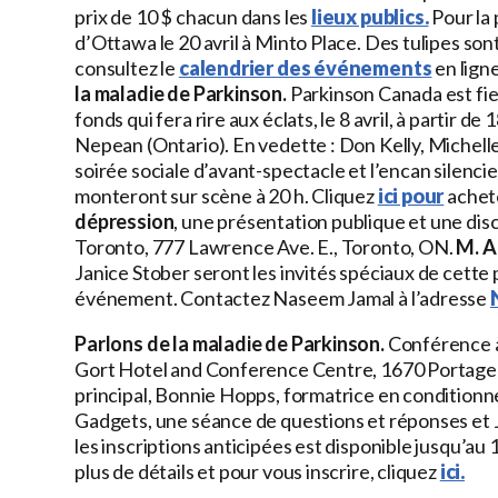
prix de 10 $ chacun dans les
lieux publics.
Pour la 
d’Ottawa le 20 avril à Minto Place. Des tulipes s
consultez le
calendrier des événements
en ligne
la maladie de Parkinson.
Parkinson Canada est fier
fonds qui fera rire aux éclats, le 8 avril, à partir
Nepean (Ontario). En vedette : Don Kelly, Michelle
soirée sociale d’avant-spectacle et l’encan silenci
monteront sur scène à 20 h. Cliquez
ici pour
achete
dépression
, une présentation publique et une discu
Toronto, 777 Lawrence Ave. E., Toronto, ON.
M. A
Janice Stober seront les invités spéciaux de cette 
événement. Contactez Naseem Jamal à l’adresse
Parlons de la maladie de Parkinson.
Conférence à 
Gort Hotel and Conference Centre, 1670 Portage
principal, Bonnie Hopps, formatrice en conditionne
Gadgets, une séance de questions et réponses et J
les inscriptions anticipées est disponible jusqu’au 
plus de détails et pour vous inscrire, cliquez
ici.