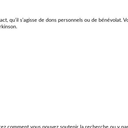
ct, qu’il s’agisse de dons personnels ou de bénévolat. V
rkinson.
ez comment vous pouvez soutenir la recherche ou y part