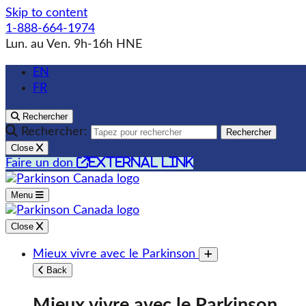
Skip to content
1-888-664-1974
Lun. au Ven. 9h-16h HNE
EN
FR
Rechercher
Rechercher:
Rechercher
Close
external link
Faire un don
Menu
Close
Mieux vivre avec le Parkinson
Toggle submenu
Back
Mieux vivre avec le Parkinson