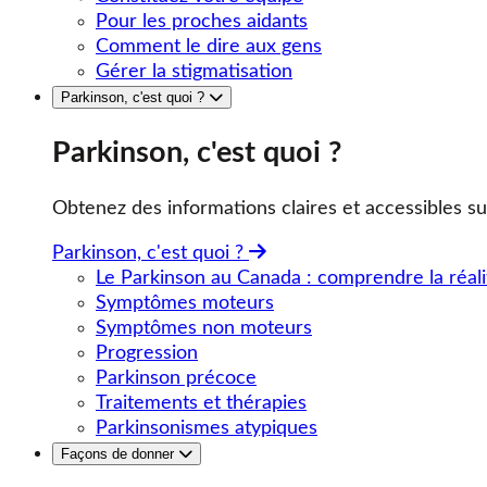
Pour les proches aidants
Comment le dire aux gens
Gérer la stigmatisation
Parkinson, c'est quoi ?
Parkinson, c'est quoi ?
Obtenez des informations claires et accessibles su
Parkinson, c'est quoi ?
Le Parkinson au Canada : comprendre la réali
Symptômes moteurs
Symptômes non moteurs
Progression
Parkinson précoce
Traitements et thérapies
Parkinsonismes atypiques
Façons de donner