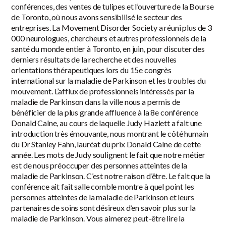
conférences, des ventes de tulipes et l’ouverture de la Bourse
de Toronto, où nous avons sensibilisé le secteur des
entreprises. La Movement Disorder Society a réuni plus de 3
000 neurologues, chercheurs et autres professionnels de la
santé du monde entier à Toronto, en juin, pour discuter des
derniers résultats de la recherche et des nouvelles
orientations thérapeutiques lors du 15e congrès
international sur la maladie de Parkinson et les troubles du
mouvement. L’afflux de professionnels intéressés par la
maladie de Parkinson dans la ville nous a permis de
bénéficier de la plus grande affluence à la 8e conférence
Donald Calne, au cours de laquelle Judy Hazlett a fait une
introduction très émouvante, nous montrant le côté humain
du Dr Stanley Fahn, lauréat du prix Donald Calne de cette
année. Les mots de Judy soulignent le fait que notre métier
est de nous préoccuper des personnes atteintes de la
maladie de Parkinson. C’est notre raison d’être. Le fait que la
conférence ait fait salle comble montre à quel point les
personnes atteintes de la maladie de Parkinson et leurs
partenaires de soins sont désireux d’en savoir plus sur la
maladie de Parkinson. Vous aimerez peut-être lire la