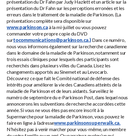
présentation du Dr Fahn par Judy Hazlett et un article sur la
présentation du Dr Fahn sur les perceptions erronées et les
erreurs dans le traitement de la maladie de Parkinson. (La
présentation complète sera disponible sur
www.parkinson.ca
à la mi-juillet ou vous pouvez
commander votre propre copie du DVD
sur
tocommunications@parkinson.ca.)
Dans ce numéro,
nous vous informons également sur la recherche canadienne
dans le domaine de la maladie de Parkinson, notamment sur
trois essais cliniques pour lesquels des participants sont
recherchés dans plusieurs villes du Canada. Lisez les
changements apportés au Sinemet et au Levocarb.
Découvrez ce que fait le Comité national de défense des
intérêts pour améliorer la vie des Canadiens atteints de la
maladie de Parkinson et de leurs aidants. Surveillez le
numéro de septembre du e-Parkinson Post, dans lequel nous
annoncerons les subventions de recherche accordées cette
année. Si vous ne vous êtes pas encore inscrit à la
Supermarche pour la maladie de Parkinson, vous pouvez le
faire en ligne à l’adresse
www.parkinsonsuperwalk.ca.
N’hésitez pas à venir marcher pour vous-même, un membre
de votre famille ou un ami. Ou parrainez quelqu’un qui