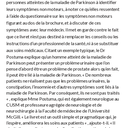
personnes atteintes de la maladie de Parkinson à identifier
leurs symptômes non moteurs, à noter ce qu’elles ressentent
à l’aide du questionnaire sur les symptômes non moteurs
figurant au dos de la brochure, et à discuter de ces
symptômes avec leur médecin. Il met en garde contre le fait
que ce livret n’est pas destiné à remplacer les conseils ou les
instructions d’un professionnel de la santé, ni à se substituer
aux soins médicaux.
Citant un exemple typique, le Dr
Postuma explique qu’un homme atteint de la maladie de
Parkinson peut présenter un problème urinaire que l’on
pense d’abord être un problème de prostate alors qu’en fait,
il peut être lié à la maladie de Parkinson. « De nombreux
patients ne réalisent pas que les problèmes urinaires, la
constipation, l’insomnie et d’autres symptômes sont liés à la
maladie de Parkinson. Par conséquent, ils ne sont pas traités
« , explique Mme Postuma, qui est également neurologue au
CUSM et professeure agrégée de neurologie et de
neurochirurgie à la Faculté de médecine de l’Université
McGill. « Le livret est un outil simple et pragmatique qui, je
l’espère, améliorera les soins aux patients « , ajoute-t-il. « Il