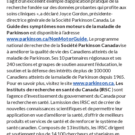
s’agit d’un excellent exemple d’application pratique de la
recherche fondée sur des données probantes qui profite aux
soins cliniques », a déclaré Joyce Gordon, présidente-
directrice générale de la Société Parkinson Canada. Le
Guide des symptômes non moteurs de la maladie de
Parkinson
est disponible à l’adresse
www.parkinson.ca/NonMotorGuide.
Le programme
national de recherche de la
Société Parkinson Canada
vise
à améliorer la qualité de vie des Canadiens atteints de la
maladie de Parkinson. Ses 10 partenaires régionaux et ses
240 sections et groupes de soutien assurent l’éducation, le
soutien et la défense des intérêts de plus de 100 000
Canadiens atteints de la maladie de Parkinson depuis 1965.
Pour en savoir plus, visitez le site
www.parkinson.ca.
Les
Instituts de recherche en santé du Canada (IRSC
) sont
l’agence d’investissement du gouvernement du Canada pour
la recherche en santé. La mission des IRSC est de créer de
nouvelles connaissances scientifiques et de permettre leur
application en vue d’améliorer la santé, d’offrir de meilleurs
produits et services de santé et de renforcer le système de
santé canadien. Composés de 13 instituts, les IRSC dirigent
et soutiennent plus de 14 100 chercheurs et stagiaires en