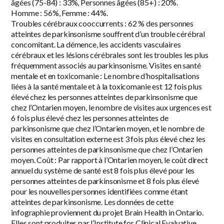
âgées (75-84) : 33%, Personnes âgées (85+) : 20%.
Homme : 56%, Femme : 44%.
Troubles cérébraux cooccurrents : 62 % des personnes
atteintes de parkinsonisme souffrent d’un trouble cérébral
concomitant. La démence, les accidents vasculaires
cérébraux et les lésions cérébrales sont les troubles les plus
fréquemment associés au parkinsonisme. Visites en santé
mentale et en toxicomanie : Le nombre d’hospitalisations
liées à la santé mentale et à la toxicomanie est 12 fois plus
élevé chez les personnes atteintes de parkinsonisme que
chez l’Ontarien moyen, le nombre de visites aux urgences est
6 fois plus élevé chez les personnes atteintes de
parkinsonisme que chez l’Ontarien moyen, et le nombre de
visites en consultation externe est 3 fois plus élevé chez les
personnes atteintes de parkinsonisme que chez l’Ontarien
moyen. Coût : Par rapport à l’Ontarien moyen, le coût direct
annuel du système de santé est 8 fois plus élevé pour les
personnes atteintes de parkinsonisme et 8 fois plus élevé
pour les nouvelles personnes identifiées comme étant
atteintes de parkinsonisme. Les données de cette
infographie proviennent du projet Brain Health in Ontario.
Elles sont produites par l’Institute for Clinical Evaluative