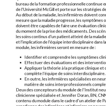
bureau de la formation professionnelle continue en
de l’Université McGill et porte sur les stratégies de
Au début de la maladie, les infirmières doivent con
mesure que la maladie progresse, les symptômes ont
doivent être capables de faire une évaluation cli
du moment de la prise des médicaments. Des scénari
les soins continus d’un patient atteint de la maladi
et l’implication de l’équipe interdisciplinaire dans 
module, les infirmières seront en mesure de :
Identifier et comprendre les symptômes clin
Effectuer des évaluations et des interventio
Appliquer la théorie à la pratique clinique e
complète l’équipe de soins interdisciplinaire.
En outre, les infirmières spécialisées en ne
matière de soins interprofessionnels complet
Deux des concepteurs du module de l’Institut neu
clinicienne spécialisée et Jennifer Doran, BN, CNN
contenu du module dans le cadre d’un atelier de P