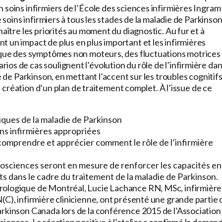
 soins infirmiers de l’École des sciences infirmières Ingram
 soins infirmiers à tous les stades de la maladie de Parkinson
naître les priorités au moment du diagnostic. Au fur et à
 un impact de plus en plus important et les infirmières
nique des symptômes non moteurs, des fluctuations motrices
os de cas soulignent l’évolution du rôle de l’infirmière da
e de Parkinson, en mettant l’accent sur les troubles cognitif
la création d’un plan de traitement complet. À l’issue de ce
iques de la maladie de Parkinson
ns infirmières appropriées
t comprendre et apprécier comment le rôle de l’infirmière
urosciences seront en mesure de renforcer les capacités en
s dans le cadre du traitement de la maladie de Parkinson.
rologique de Montréal, Lucie Lachance RN, MSc, infirmière
(C), infirmière clinicienne, ont présenté une grande partie 
arkinson Canada lors de la conférence 2015 de l’Association