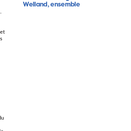
Welland, ensemble
.
 et
ns
s
du