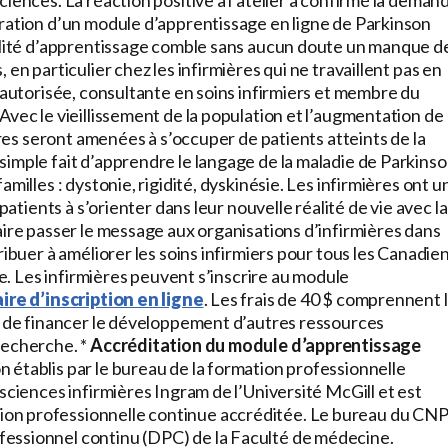
iences. La réaction positive à l’atelier a confirmé la deman
oration d’un module d’apprentissage en ligne de Parkinson
bilité d’apprentissage comble sans aucun doute un manque d
en particulier chez les infirmières qui ne travaillent pas en
e autorisée, consultante en soins infirmiers et membre du
Avec le vieillissement de la population et l’augmentation de
ières seront amenées à s’occuper de patients atteints de la
imple fait d’apprendre le langage de la maladie de Parkins
milles : dystonie, rigidité, dyskinésie. Les infirmières ont u
patients à s’orienter dans leur nouvelle réalité de vie avec la
aire passer le message aux organisations d’infirmières dans
ribuer à améliorer les soins infirmiers pour tous les Canadie
le. Les infirmières peuvent s’inscrire au module
ire d’inscription en ligne
. Les frais de 40 $ comprennent 
nt de financer le développement d’autres ressources
recherche. *
Accréditation du module d’apprentissage
 établis par le bureau de la formation professionnelle
sciences infirmières Ingram de l’Université McGill et est
on professionnelle continue accréditée. Le bureau du CN
essionnel continu (DPC) de la Faculté de médecine.