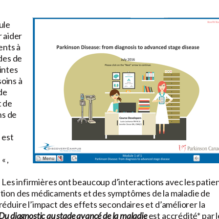
ule
 aider
ents à
des de
intes
soins à
de
t de
ns de
 est
« ,
 Les infirmières ont beaucoup d’interactions avec les patie
gestion des médicaments et des symptômes de la maladie de
 réduire l’impact des effets secondaires et d’améliorer la
 Du diagnostic au stade avancé de la maladie
est accrédité* par l