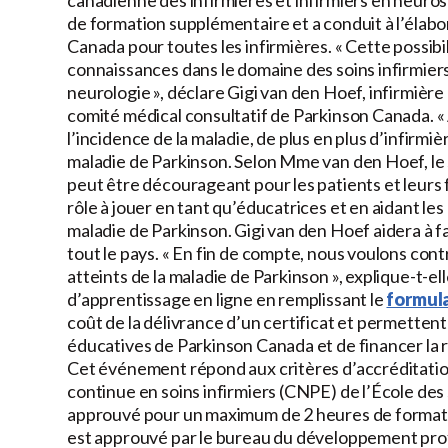
canadienne des infirmières et infirmiers en neurosc
de formation supplémentaire et a conduit à l’élab
Canada pour toutes les infirmières. « Cette possi
connaissances dans le domaine des soins infirmiers, 
neurologie », déclare Gigi van den Hoef, infirmièr
comité médical consultatif de Parkinson Canada. « 
l’incidence de la maladie, de plus en plus d’infirm
maladie de Parkinson. Selon Mme van den Hoef, le s
peut être décourageant pour les patients et leurs fa
rôle à jouer en tant qu’éducatrices et en aidant les 
maladie de Parkinson. Gigi van den Hoef aidera à f
tout le pays. « En fin de compte, nous voulons cont
atteints de la maladie de Parkinson », explique-t-el
d’apprentissage en ligne en remplissant le
formula
coût de la délivrance d’un certificat et permette
éducatives de Parkinson Canada et de financer la 
Cet événement répond aux critères d’accréditation
continue en soins infirmiers (CNPE) de l’École des 
approuvé pour un maximum de 2 heures de formati
est approuvé par le bureau du développement prof