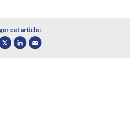
er cet article :
ok
X
LinkedIn
Email