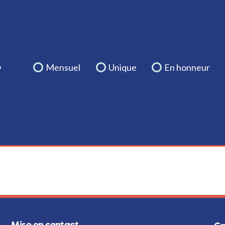
.
Mensuel
Unique
En honneur
Mise en contact