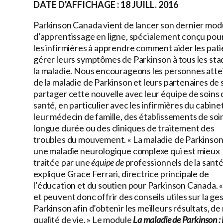
DATE D'AFFICHAGE : 18 JUILL. 2016
Parkinson Canada vient de lancer son dernier mod
d’apprentissage en ligne, spécialement conçu pour
les infirmières à apprendre comment aider les pati
gérer leurs symptômes de Parkinson à tous les sta
la maladie. Nous encourageons les personnes atte
de la maladie de Parkinson et leurs partenaires de 
partager cette nouvelle avec leur équipe de soins 
santé, en particulier avec les infirmières du cabine
leur médecin de famille, des établissements de soi
longue durée ou des cliniques de traitement des
troubles du mouvement. « La maladie de Parkinson
une maladie neurologique complexe qui est mieux
traitée par une
équipe de
professionnels de la santé 
explique Grace Ferrari, directrice principale de
l’éducation et du soutien pour Parkinson Canada. «
et peuvent donc offrir des conseils utiles sur la 
Parkinson afin d’obtenir les meilleurs résultats, de
qualité de vie. » Le module
La maladie de Parkinson :