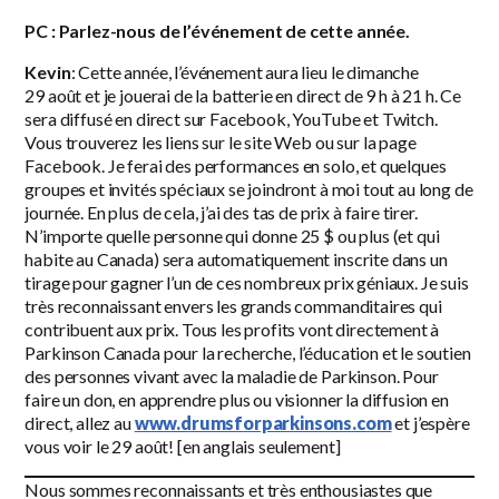
PC : Parlez-nous de l’événement de cette année.
Kevin
: Cette année, l’événement aura lieu le dimanche
29 août et je jouerai de la batterie en direct de 9 h à 21 h. Ce
sera diffusé en direct sur Facebook, YouTube et Twitch.
Vous trouverez les liens sur le site Web ou sur la page
Facebook. Je ferai des performances en solo, et quelques
groupes et invités spéciaux se joindront à moi tout au long de
journée. En plus de cela, j’ai des tas de prix à faire tirer.
N’importe quelle personne qui donne 25 $ ou plus (et qui
habite au Canada) sera automatiquement inscrite dans un
tirage pour gagner l’un de ces nombreux prix géniaux. Je suis
très reconnaissant envers les grands commanditaires qui
contribuent aux prix. Tous les profits vont directement à
Parkinson Canada pour la recherche, l’éducation et le soutien
des personnes vivant avec la maladie de Parkinson. Pour
faire un don, en apprendre plus ou visionner la diffusion en
direct, allez au
www.drumsforparkinsons.com
et j’espère
vous voir le 29 août! [en anglais seulement]
Nous sommes reconnaissants et très enthousiastes que