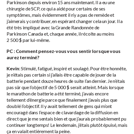
Parkinson depuis environ 15 ans maintenant. Il a eu une
chirurgie de SCP, ce qui a aidé pour certains de ses
symptômes, mais évidemment il n’y a pas de remède et
j’aimerais y contribuer, en espérant changer cela un jour. Il a
été très impliqué avec la Grande Randonnée de
Parkinson Canada et, chaque année, il récolte au moins
2 500 $ par lui-même.
PC : Comment pensez-vous vous sentir lorsque vous
aurez terminé?
Kevin
: Stimulé, fatigué, inspiré et soulagé. Pour être honnête,
je n’étais pas certain si j’allais être capable de jouer de la
batterie pendant douze heures de suite l’an dernier. Je n’étais
pas sûr que l’objectif de 5 000 $ serait atteint. Mais lorsque
le marathon de batterie a été terminé, j’avais encore
tellement d’énergie parce que finalement j’avais plus que
doublé l’objectif. Il y avait tellement de gens qui m’ont
encouragé dans l’espace de clavardage de la diffusion en
direct que je me sentais bien et que j’aurais probablement pu
continuer longtemps! Le lendemain, j’étais plutôt épuisé, mais
ça en valait entièrement la peine.