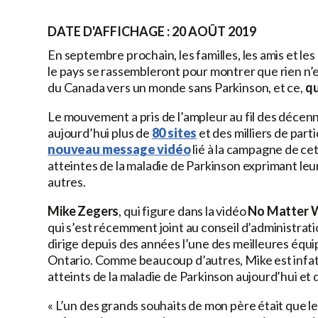
DATE D'AFFICHAGE : 20 AOÛT 2019
En septembre prochain, les familles, les amis et le
le pays se rassembleront pour montrer que rien n’
du Canada vers un monde sans Parkinson, et ce,
qu
Le mouvement a pris de l’ampleur au fil des décen
aujourd’hui plus de
80 sites
et des milliers de par
nouveau message vidéo
lié à la campagne de ce
atteintes de la maladie de Parkinson exprimant leur 
autres.
Mike Zegers
, qui figure dans la vidéo
No Matter 
qui s’est récemment joint au conseil d’administra
dirige depuis des années l’une des meilleures équ
Ontario. Comme beaucoup d’autres, Mike est infati
atteints de la maladie de Parkinson aujourd’hui e
« L’un des grands souhaits de mon père était que le