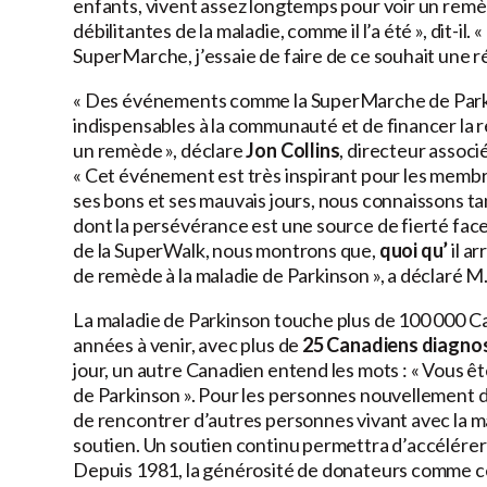
enfants, vivent assez longtemps pour voir un rem
débilitantes de la maladie, comme il l’a été », dit-i
SuperMarche, j’essaie de faire de ce souhait une ré
« Des événements comme la SuperMarche de Parki
indispensables à la communauté et de financer la r
un remède », déclare
Jon Collins
, directeur assoc
« Cet événement est très inspirant pour les memb
ses bons et ses mauvais jours, nous connaissons ta
dont la persévérance est une source de fierté fa
de la SuperWalk, nous montrons que,
quoi qu’
il a
de remède à la maladie de Parkinson », a déclaré M. 
La maladie de Parkinson touche plus de 100 000 C
années à venir, avec plus de
25 Canadiens diagnos
jour, un autre Canadien entend les mots : « Vous ête
de Parkinson ». Pour les personnes nouvellement 
de rencontrer d’autres personnes vivant avec la mal
soutien. Un soutien continu permettra d’accélére
Depuis 1981, la générosité de donateurs comme c