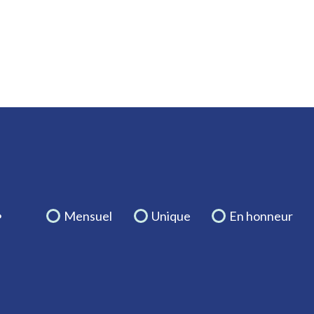
.
Mensuel
Unique
En honneur