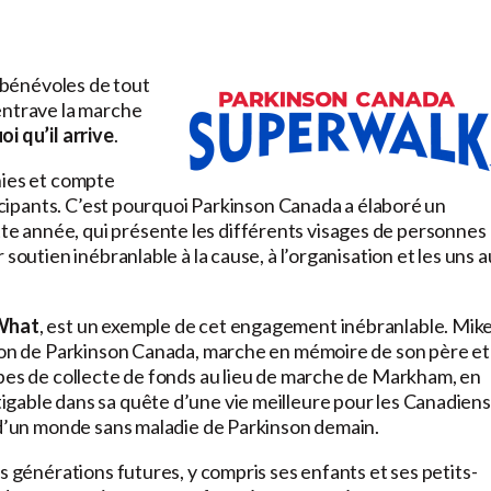
s bénévoles de tout
entrave la marche
oi qu’il arrive
.
nies et compte
ticipants. C’est pourquoi Parkinson Canada a élaboré un
tte année, qui présente les différents visages de personnes
soutien inébranlable à la cause, à l’organisation et les uns 
What
, est un exemple de cet engagement inébranlable. Mike
tion de Parkinson Canada, marche en mémoire de son père et
ipes de collecte de fonds au lieu de marche de Markham, en
gable dans sa quête d’une vie meilleure pour les Canadiens
t d’un monde sans maladie de Parkinson demain.
s générations futures, y compris ses enfants et ses petits-