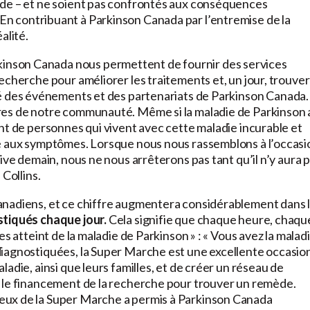
ède – et ne soient pas confrontés aux conséquences
l. « En contribuant à Parkinson Canada par l’entremise de la
alité.
nson Canada nous permettent de fournir des services
echerche pour améliorer les traitements et, un jour, trouver
ié des événements et des partenariats de Parkinson Canada.
res de notre communauté. Même si la maladie de Parkinson 
nt de personnes qui vivent avec cette maladie incurable et
ce aux symptômes. Lorsque nous nous rassemblons à l’occasi
rrive demain, nous ne nous arrêterons pas tant qu’il n’y aura 
Collins.
anadiens, et ce chiffre augmentera considérablement dans 
tiqués chaque jour.
Cela signifie que chaque heure, chaqu
s atteint de la maladie de Parkinson » : « Vous avez la malad
diagnostiquées, la Super Marche est une excellente occasio
adie, ainsi que leurs familles, et de créer un réseau de
r le financement de la recherche pour trouver un remède.
eux de la Super Marche a permis à Parkinson Canada