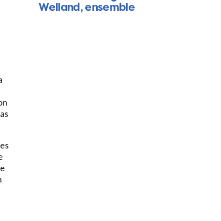
Welland, ensemble
a
on
pas
les
e
ie
n