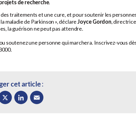
 projets de recherche
.
r des traitements et une cure, et pour soutenir les personne
c la maladie de Parkinson », déclare
Joyce Gordon
, directric
s, la guérison ne peut pas attendre.
ou soutenez une personne qui marchera. Inscrivez-vous dè
3000.
er cet article :
ok
X
LinkedIn
Email