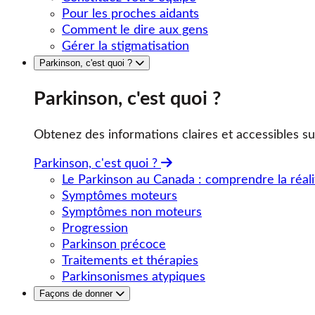
Pour les proches aidants
Comment le dire aux gens
Gérer la stigmatisation
Parkinson, c'est quoi ?
Parkinson, c'est quoi ?
Obtenez des informations claires et accessibles su
Parkinson, c'est quoi ?
Le Parkinson au Canada : comprendre la réali
Symptômes moteurs
Symptômes non moteurs
Progression
Parkinson précoce
Traitements et thérapies
Parkinsonismes atypiques
Façons de donner