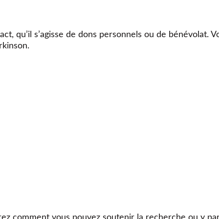
ct, qu’il s’agisse de dons personnels ou de bénévolat. V
rkinson.
ez comment vous pouvez soutenir la recherche ou y part