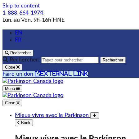
Skip to content
1-888-664-1974
Lun. au Ven. 9h-16h HNE
EN
FR
Rechercher
Rechercher:
Rechercher
Close
external link
Faire un don
Menu
Close
Mieux vivre avec le Parkinson
Toggle submenu
Back
Mieux vivre avec le Parkinson