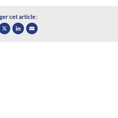
er cet article :
ok
X
LinkedIn
Email