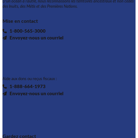
D’un océan à l’autre, nous reconnaissons les territoires ancestraux et non cédés
des Inuits, des Métis et des Premières Nations.
Mise en contact
1-800-565-3000
Envoyez-nous un courriel
Aide aux dons ou reçus fiscaux :
1-888-664-1973
Envoyez-nous un courriel
Gardez contact