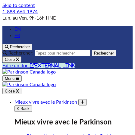
Skip to content
1-888-664-1974
Lun. au Ven. 9h-16h HNE
EN
FR
Rechercher
Rechercher:
Rechercher
Close
external link
Faire un don
Menu
Close
Mieux vivre avec le Parkinson
Toggle submenu
Back
Mieux vivre avec le Parkinson