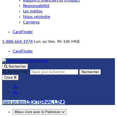
Rapports financiers et d’impact
Responsabilité
Les médias
Nous rejoindre
Carrières
CareFinder
1-888-664-1974
Lun. au Ven. 9h-16h HNE
CareFinder
Rechercher
Rechercher:
Rechercher
Close
EN
FR
external link
Faire un don
Mieux vivre avec le Parkinson