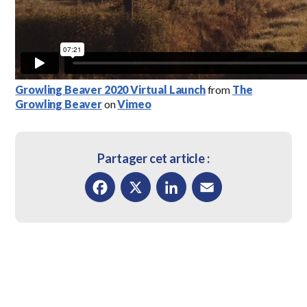
Growling Beaver 2020 Virtual Launch
from
The
Growling Beaver
on
Vimeo
Partager cet article :
Facebook
X
LinkedIn
Email