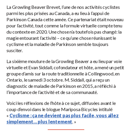
La Growling Beaver Brevet, l’une de nos activités cyclistes
parmi les plus prisées au Canada, a eu lieu à l’appui de
Parkinson Canada cette année. Ce partenariat était nouveau
pour l’activité, tout comme la formule virtuelle compte tenu
du contexte en 2020. Une chose n’a toutefois pas changé: la
magie entourant l’activité – ce qu’une chose réunissant le
cyclisme et la maladie de Parkinson semble toujours
susciter.
La sixième mouture de la Growling Beaver a eu lieu par voie
virtuelle et Evan Siddall, cofondateur et hôte, a mené un petit
groupe d’amis sur la route traditionnelle à Collingwood, en
Ontario, le samedi 3 octobre. M. Siddall, qui a reçu un
diagnostic de maladie de Parkinson en 2015, a réfléchi à
l’importance de l’activité et de sa communauté.
Voici les réflexions de l’hôte à ce sujet, diffusées avant le
coup d’envoi dans le blogue Mariposa Bicycles intitulé
«
Cyclisme : ça ne devient pas plus facile, vous allez
simplement… plus lentement
. »