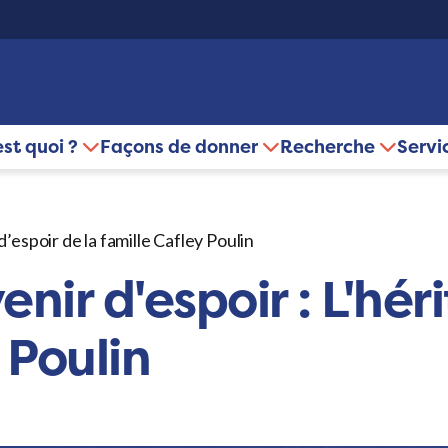
est quoi ?
Façons de donner
Recherche
Servi
d’espoir de la famille Cafley Poulin
nir d'espoir : L'hér
 Poulin