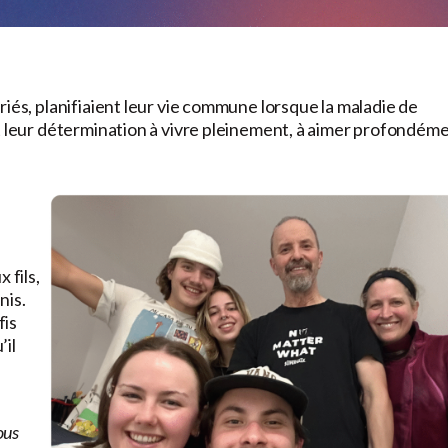
iés, planifiaient leur vie commune lorsque la maladie de
st leur détermination à vivre pleinement, à aimer profondém
 fils,
nis.
fis
’il
ous