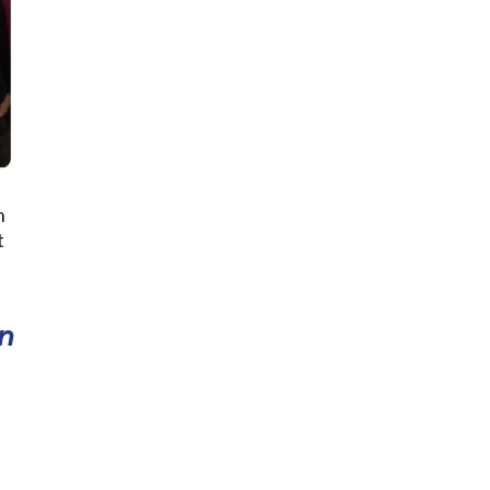
n
t
n