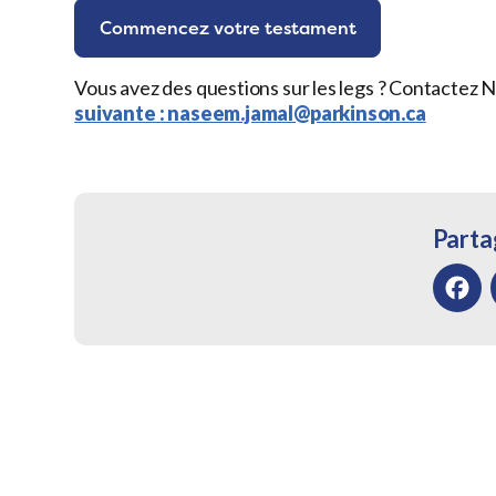
Commencez votre testament
Vous avez des questions sur les legs ? Contactez N
suivante : naseem.jamal@parkinson.ca
Partag
Facebo