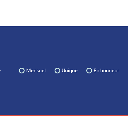
.
Mensuel
Unique
En honneur