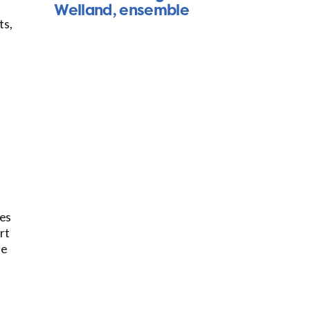
Welland, ensemble
ts,
res
rt
de