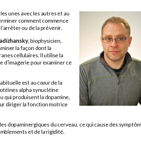
es unes avec les autres et au
 déterminer comment commence
’arrêter ou de la prévenir.
Ladizhansky
, biophysicien,
miner la façon dont la
s cellulaires. Il utilise la
 d’imagerie pour examiner ce
bituelle est au cœur de la
otéines alpha synucléine
au qui produisent la dopamine,
r diriger la fonction motrice
ellules dopaminergiques du cerveau, ce qui cause des symptô
blements et de la rigidité.