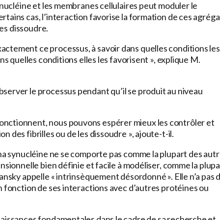
ynucléine et les membranes cellulaires peut moduler le
tains cas, l’interaction favorise la formation de ces agréga
les dissoudre.
ctement ce processus, à savoir dans quelles conditions les
ns quelles conditions elles les favorisent », explique M.
server le processus pendant qu’il se produit au niveau
onctionnent, nous pouvons espérer mieux les contrôler et
des fibrilles ou de les dissoudre », ajoute-t-il.
pha synucléine ne se comporte pas comme la plupart des aut
nsionnelle bien définie et facile à modéliser, comme la plupa
hansky appelle « intrinsèquement désordonné ». Elle n’a pas 
n fonction de ses interactions avec d’autres protéines ou
naissances fondamentales dans le cadre de sa recherche et