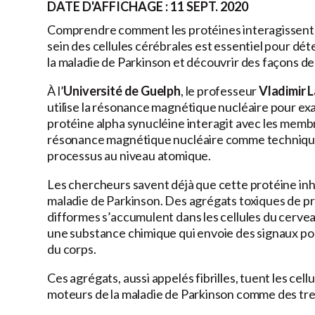
DATE D'AFFICHAGE : 11 SEPT. 2020
Comprendre comment les protéines interagissent l
sein des cellules cérébrales est essentiel pour
la maladie de Parkinson et découvrir des façons de l
À l’
Université de Guelph
, le professeur
Vladimir 
utilise la résonance magnétique nucléaire pour exa
protéine alpha synucléine interagit avec les membrane
résonance magnétique nucléaire comme technique
processus au niveau atomique.
Les chercheurs savent déjà que cette protéine inha
maladie de Parkinson. Des agrégats toxiques de pr
difformes s’accumulent dans les cellules du cerve
une substance chimique qui envoie des signaux pou
du corps.
Ces agrégats, aussi appelés fibrilles, tuent les c
moteurs de la maladie de Parkinson comme des trem