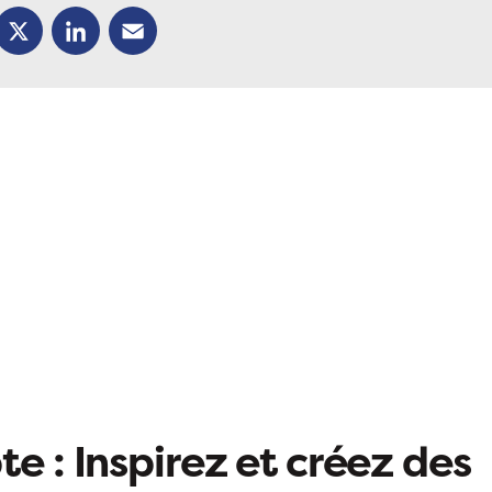
ok
X
LinkedIn
Email
e : Inspirez et créez des