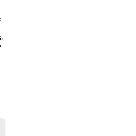
t
ix
a
e