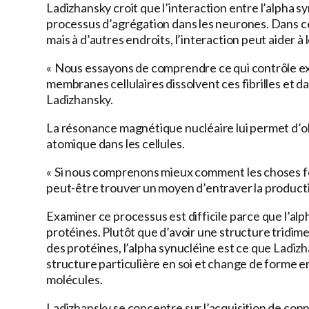
Ladizhansky croit que l’interaction entre l’alpha s
processus d’agrégation dans les neurones. Dans cer
mais à d’autres endroits, l’interaction peut aider à 
« Nous essayons de comprendre ce qui contrôle exa
membranes cellulaires dissolvent ces fibrilles et da
Ladizhansky.
La résonance magnétique nucléaire lui permet d’ob
atomique dans les cellules.
« Si nous comprenons mieux comment les choses f
peut-être trouver un moyen d’entraver la production 
Examiner ce processus est difficile parce que l’al
protéines. Plutôt que d’avoir une structure tridime
des protéines, l’alpha synucléine est ce que Ladiz
structure particulière en soi et change de forme e
molécules.
Ladizhansky se concentre sur l’acquisition de con